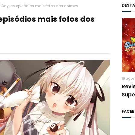
DEST
s Day: os episódios mais fofos dos animes
 episódios mais fofos dos
agos
Revi
Supe
FACE