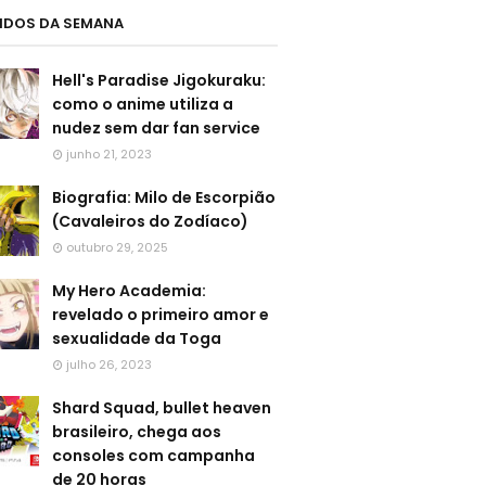
LIDOS DA SEMANA
Hell's Paradise Jigokuraku:
como o anime utiliza a
nudez sem dar fan service
junho 21, 2023
Biografia: Milo de Escorpião
(Cavaleiros do Zodíaco)
outubro 29, 2025
My Hero Academia:
revelado o primeiro amor e
sexualidade da Toga
julho 26, 2023
Shard Squad, bullet heaven
brasileiro, chega aos
consoles com campanha
de 20 horas