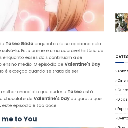
 de
Takeo Gōda
enquanto ele se apaixona pela
 salvá-la. Este anime é uma adorável história de
CATEG
 enquanto esses dois continuam a se
o ensino médio. O episódio de
Valentine's Day
o é exceção quando se trata de ser
Anim
Cine
Curio
 melhor chocolate que puder e
Takeo
está
ro chocolate de
Valentine's Day
da garota que
Dicas
 este episódio é tão doce.
Espec
m me to You
Event
Game