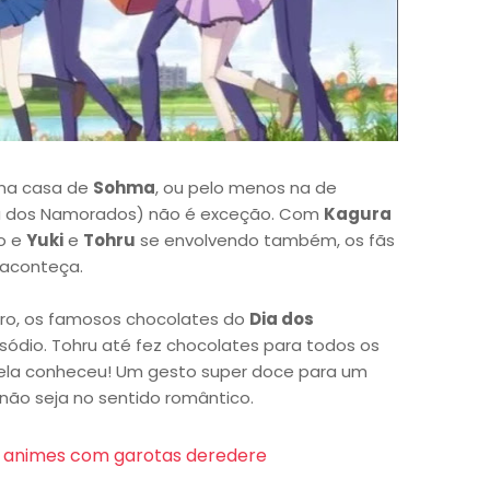
 na casa de
Sohma
, ou pelo menos na de
a dos Namorados) não é exceção. Com
Kagura
o e
Yuki
e
Tohru
se envolvendo também, os fãs
 aconteça.
laro, os famosos chocolates do
Dia dos
ódio. Tohru até fez chocolates para todos os
ela conheceu! Um gesto super doce para um
ão seja no sentido romântico.
 animes com garotas deredere