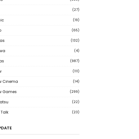
(27)
ic
(19)
o
(65)
as
(132)
wa
(4)
ias
(987)
w
(111)
w Cinema
(14)
ew Games
(299)
atsu
(22)
Talk
(23)
PDATE