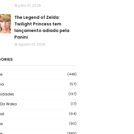
julho 31, 2026
The Legend of Zelda:
Twilight Princess tem
lançamento adiado pela
Panini
agosto 01, 2026
ORIES
es
(448)
ma
(57)
sidades
(137)
 Do Waka
(17)
ial
(64)
os
(90)
s
(889)