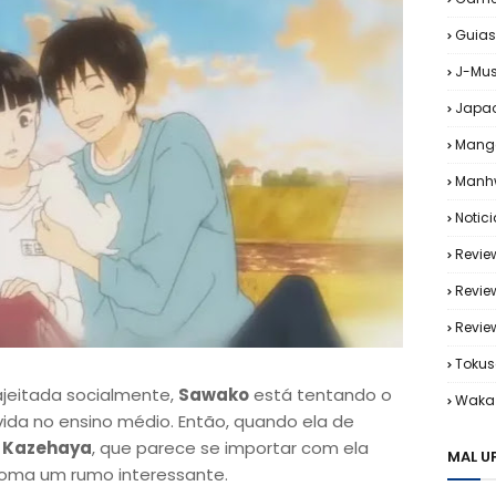
Guias
J-Mus
Japa
Mang
Manh
Notic
Revie
Revie
Revi
Tokus
jeitada socialmente,
Sawako
está tentando o
Waka 
vida no ensino médio. Então, quando ela de
r
Kazehaya
, que parece se importar com ela
MAL U
toma um rumo interessante.