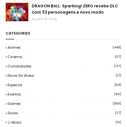
DRAGON BALL: Sparking! ZERO recebe DLC
com 33 personagens e novo modo
julho 31, 2026
CATEGORIES
Animes
(448)
Cinema
(57)
Curiosidades
(137)
Dicas Do Waka
(17)
Especial
(64)
Eventos
(90)
Games
(889)
Guias
(27)
J-Music
(19)