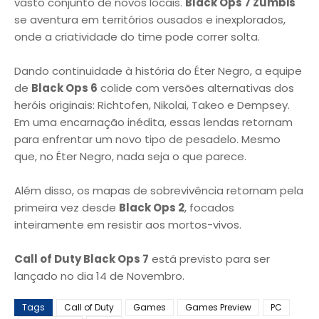
vasto conjunto de novos locais.
Black Ops 7 Zumbis
se aventura em territórios ousados e inexplorados,
onde a criatividade do time pode correr solta.
Dando continuidade à história do Éter Negro, a equipe
de
Black Ops 6
colide com versões alternativas dos
heróis originais: Richtofen, Nikolai, Takeo e Dempsey.
Em uma encarnação inédita, essas lendas retornam
para enfrentar um novo tipo de pesadelo. Mesmo
que, no Éter Negro, nada seja o que parece.
Além disso, os mapas de sobrevivência retornam pela
primeira vez desde
Black Ops 2
, focados
inteiramente em resistir aos mortos-vivos.
Call of Duty Black Ops 7
está previsto para ser
lançado no dia 14 de Novembro.
Tags
Call of Duty
Games
Games Preview
PC