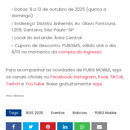
Datas: 9 a 12 de outubro de 2025 (quinta a
domingo)
Endereço: Distrito Anhembi, Av. Olavo Fontoura,
1.209, Santana, São Paulo–SP
Local do estande: Área Central
Cupom de desconto: PUBGM5, válido até o dia
8/10 no momento da
compra do ingresso
Para acompanhar as novidades de PUBG MOBILE, siga
os canais oficiais no
Facebook
,
Instagram
,
Kwai
,
TikTok
,
Twitch
e
YouTube
. Baixe gratuitamente
aqui
.
Press Release
Tags
BGS 2025
Eventos
Noticias
PUBG Mobile