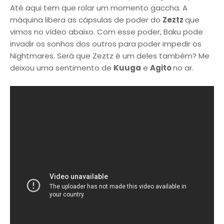
Até aqui tem que rolar um momento gaccha. A
máquina libera as cápsulas de poder do
Zeztz
que
vimos no vídeo abaixo. Com esse poder, Baku pode
invadir os sonhos dos outros para poder impedir os
Nightmares. Será que Zeztz é um deles também? Me
deixou uma sentimento de
Kuuga
e
Agito
no ar.