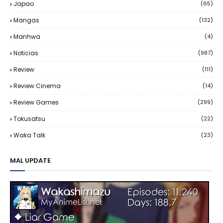
Japao
(65)
Mangas
(132)
Manhwa
(4)
Noticias
(987)
Review
(111)
Review Cinema
(14)
Review Games
(299)
Tokusatsu
(22)
Waka Talk
(23)
MAL UPDATE