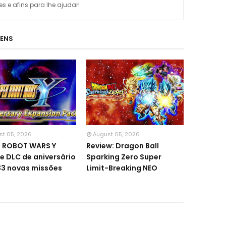
 e afins para lhe ajudar!
GENS
st 05, 2026
August 05, 2026
R ROBOT WARS Y
Review: Dragon Ball
e DLC de aniversário
Sparking Zero Super
3 novas missões
Limit-Breaking NEO