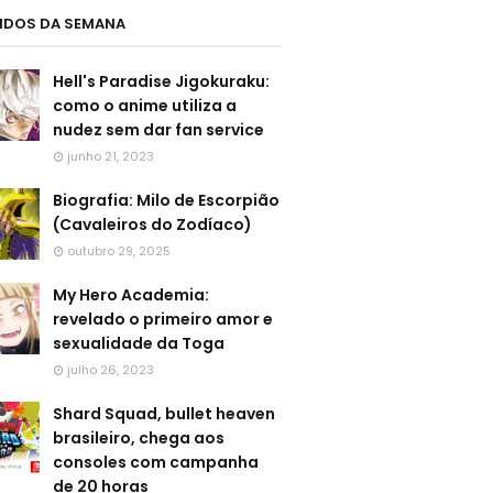
LIDOS DA SEMANA
Hell's Paradise Jigokuraku:
como o anime utiliza a
nudez sem dar fan service
junho 21, 2023
Biografia: Milo de Escorpião
(Cavaleiros do Zodíaco)
outubro 29, 2025
My Hero Academia:
revelado o primeiro amor e
sexualidade da Toga
julho 26, 2023
Shard Squad, bullet heaven
brasileiro, chega aos
consoles com campanha
de 20 horas