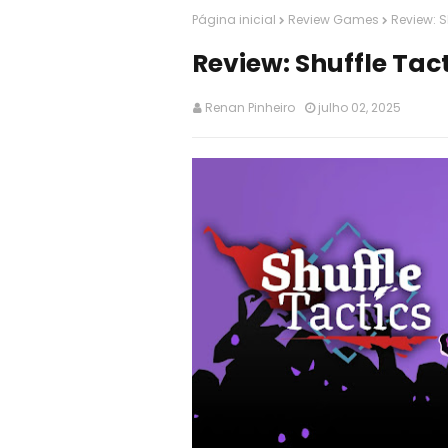
Página inicial
Review Games
Review: S
Review: Shuffle Tac
Renan Pinheiro
julho 02, 2025