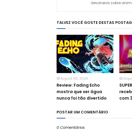
devaneios sobre animes
TALVEZ VOCÊ GOSTE DESTAS POSTA
August 06, 2026
Augu
Review: Fading Echo
SUPE
mostra que ser água
receb
nunca foi tão divertido
com 3
POSTAR UM COMENTÁRIO
0 Comentários