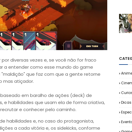
CATEG
ir por diversas vezes e, se você não for fraco
eçar a entender como esse mundo do game
Anim
 "maldição" que faz com que a gente retorne
to mas atiçador.
Cine
Curio
baseado em baralho de ações (deck) de
 e habilidades que usam ela de forma criativa,
Dicas
s recrutar e conhecer pelo caminho.
Espec
 habilidades e, no caso do protagonista,
Event
ões a cada vitória e, os sidekicks, conforme
Game