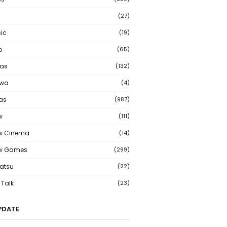
(27)
ic
(19)
o
(65)
as
(132)
wa
(4)
ias
(987)
w
(111)
w Cinema
(14)
ew Games
(299)
atsu
(22)
Talk
(23)
PDATE