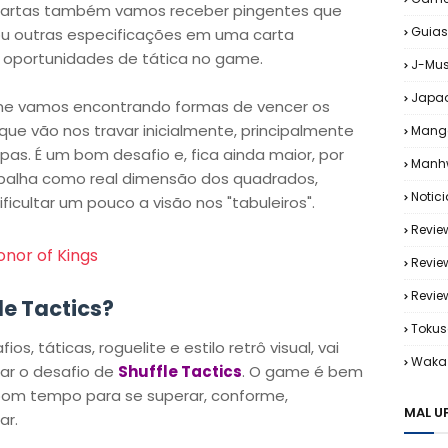
cartas também vamos receber pingentes que
Guias
ou outras especificações em uma carta
s oportunidades de tática no game.
J-Mus
Japa
rme vamos encontrando formas de vencer os
que vão nos travar inicialmente, principalmente
Mang
as. É um bom desafio e, fica ainda maior, por
Manh
palha como real dimensão dos quadrados,
Notic
icultar um pouco a visão nos "tabuleiros".
Revie
nor of Kings
Revie
Revi
le Tactics?
Tokus
s, táticas, roguelite e estilo retrô visual, vai
Waka 
ar o desafio de
Shuffle Tactics
. O game é bem
bom tempo para se superar, conforme,
MAL U
ar.