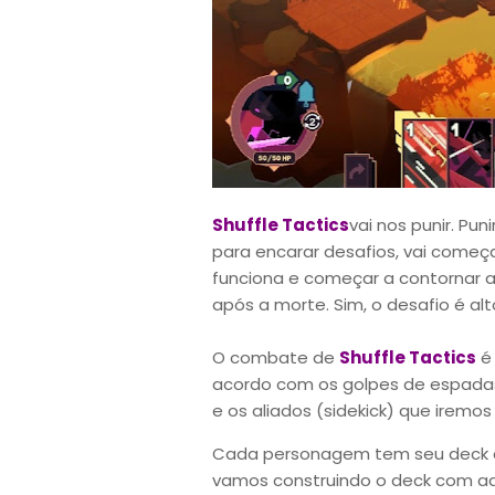
Shuffle Tactics
vai nos punir. Pun
para encarar desafios, vai com
funciona e começar a contornar a
após a morte. Sim, o desafio é al
O combate de
Shuffle Tactics
é 
acordo com os golpes de espadas,
e os aliados (sidekick) que iremo
Cada personagem tem seu deck de
vamos construindo o deck com adiç