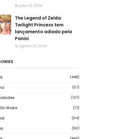
julho 31, 2026
The Legend of Zelda:
Twilight Princess tem
lançamento adiado pela
Panini
agosto 01, 2026
ORIES
es
(448)
ma
(57)
sidades
(137)
 Do Waka
(17)
ial
(64)
os
(90)
s
(889)