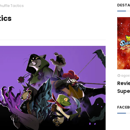
DEST
huffle Tactics
tics
agos
Revi
Supe
FACE