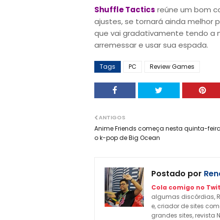
Shuffle Tactics
reúne um bom conj
ajustes, se tornará ainda melhor
que vai gradativamente tendo a no
arremessar e usar sua espada.
Tags
PC
Review Games
ANTIGOS
Anime Friends começa nesta quinta-fei
o k-pop de Big Ocean
Postado por
Rena
Cola comigo no Twit
algumas discórdias, R
e, criador de sites c
grandes sites, revista 