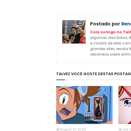
Postado por
Rena
Cola comigo no Twit
algumas discórdias, R
e, criador de sites c
grandes sites, revista 
devaneios sobre animes
TALVEZ VOCÊ GOSTE DESTAS POSTA
August 01, 2026
July 