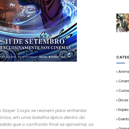
CATEG
Anim
Cine
Curio
Dicas
Espec
n Slayer Corps se reúnem para enfrentar
mônios, em uma batalha épica dentro do
Event
medida que o confronto final se aproxima, os
Game