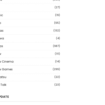
(27)
ic
(19)
o
(65)
as
(132)
wa
(4)
ias
(987)
w
(111)
w Cinema
(14)
ew Games
(299)
atsu
(22)
Talk
(23)
PDATE