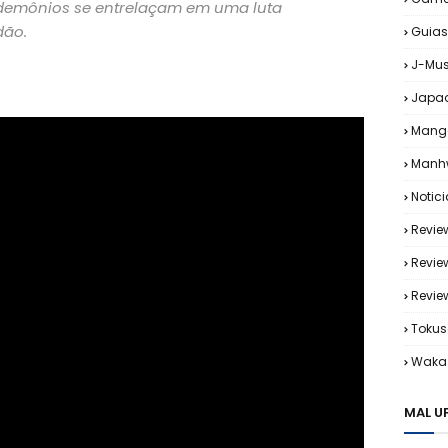
 demônios se entrelaçam em uma luta
dão.
Guias
J-Mus
Japa
Mang
Manh
Notic
Revie
Revie
Revi
Tokus
Waka 
MAL U