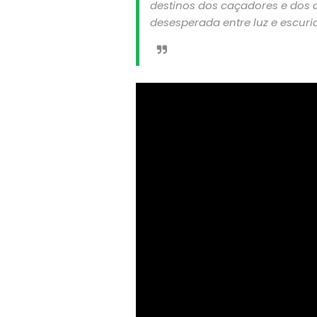
destinos dos caçadores e dos
desesperada entre luz e escuri