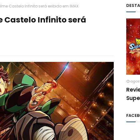
DEST
lme Castelo Infinito será exibido em IMAX
 Castelo Infinito será
agos
Revi
Supe
FACE