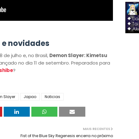
 e novidades
de julho e, no Brasil,
Demon Slayer: Kimetsu
lançado no dia 11 de setembro. Preparados para
shibe
?
 Slayer
Japao
Noticias
MAIS RECENTES
Fist of the Blue Sky Regenesis encerra no próximo