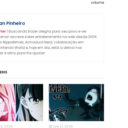
volume
n Pinheiro
ter
| Buscando trazer alegria para seu povo e ver
enan escreve sobre entretenimento na web desde 200X
omo NippoNimes, Armadura Nerd, colaboração em
Nintendo World e, hoje em dia, está a deriva nos
 e afins para lhe ajudar!
GENS
22, 2026
July 21, 2026