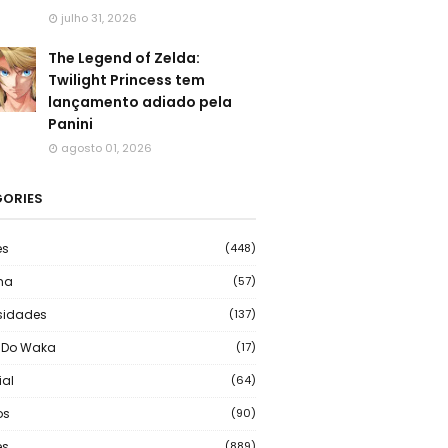
julho 31, 2026
The Legend of Zelda:
Twilight Princess tem
lançamento adiado pela
Panini
agosto 01, 2026
ORIES
es
(448)
ma
(57)
sidades
(137)
 Do Waka
(17)
ial
(64)
os
(90)
s
(889)