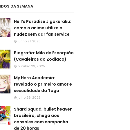
LIDOS DA SEMANA
Hell's Paradise Jigokuraku:
como o anime utiliza a
nudez sem dar fan service
junho 21, 2023
Biografia: Milo de Escorpião
(Cavaleiros do Zodíaco)
outubro 29, 2025
My Hero Academia:
revelado o primeiro amor e
sexualidade da Toga
julho 26, 2023
Shard Squad, bullet heaven
brasileiro, chega aos
consoles com campanha
de 20 horas