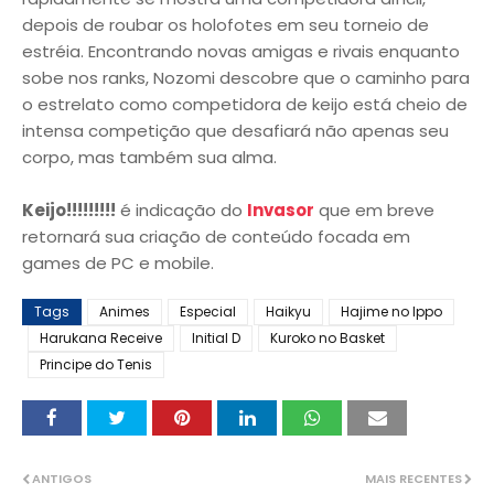
depois de roubar os holofotes em seu torneio de
estréia. Encontrando novas amigas e rivais enquanto
sobe nos ranks, Nozomi descobre que o caminho para
o estrelato como competidora de keijo está cheio de
intensa competição que desafiará não apenas seu
corpo, mas também sua alma.
Keijo!!!!!!!!!
é indicação do
Invasor
que em breve
retornará sua criação de conteúdo focada em
games de PC e mobile.
Tags
Animes
Especial
Haikyu
Hajime no Ippo
Harukana Receive
Initial D
Kuroko no Basket
Principe do Tenis
ANTIGOS
MAIS RECENTES