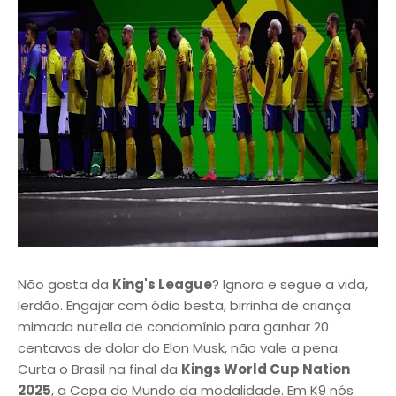
Não gosta da
King's League
? Ignora e segue a vida,
lerdão. Engajar com ódio besta, birrinha de criança
mimada nutella de condomínio para ganhar 20
centavos de dolar do Elon Musk, não vale a pena.
Curta o Brasil na final da
Kings World Cup Nation
2025
, a Copa do Mundo da modalidade. Em K9 nós