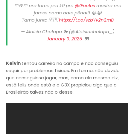
🍺🍺🍺 pra torce pro k9 pro
@Gaules
mostra pro
james como bate pênalti 😂😂
Tamo junto 🇧🇷
https://t.co/vzbYv2n2mB
— Aloisio Chulapa 🐎 (@Aloisiochulapa_)
January 9, 2025
Kelvin
tentou carreira no campo e não conseguiu
seguir por problemas físicos. Em forma, não duvido
que conseguisse jogar, mas, como ele mesmo diz,
está feliz onde está e o G3X propiciou algo que o
Brasileirão talvez não o desse.