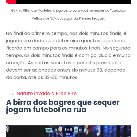
G3X vs Ultimate Mosteles, o jogo certo para você se render ao "futebobo".
Melhor que 95% dos jogos da Premier League...
No final do primeiro tempo, nos dois minutos finais, é
jogado um dado que determina quantos jogadores
ficarão em campo para os minutos finais. No segundo
tempo, os dois minutos finais é com gol duplo e muita
emoção. As cartas secretas e pênaltis presidente
devem ser acionados antes do minuto 38, dependo
da carta, até os 32~36 minutos.
Naruto invade o Free Fire
A birra dos bagres que sequer
jogam futebol na rua