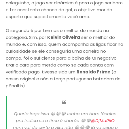
coleguinha, o jogo ser dinâmico é para o jogo ser bom
e ter constante chance de gol, o objetivo mor do
esporte que supostamente você ama.
O segundo é por termos o melhor do mundo na
categoria. Sim, por
Kelvin Oliveira
ser o melhor do
mundo e, com isso, quem acompanha as ligas ficar na
curiosidade se ele conseguiria uma carreira no
campo, foi o suficiente para a bolha de QI negativo
tirar o cara para merda como se cada conta com
verificado pago, tivesse sido um
Ronaldo Prime
(o
nosso original e não a farça portuguesa batedora de
pênaltis).
Queria joga isso 😂😂😂 tenho um bom técnico
pra indica se o time é chorão 😂😂
@DjMaRiiO
num vai da certo a zika não 😂😂😂 já vo pega o