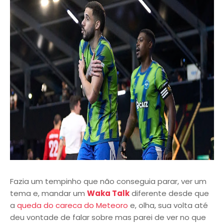
Fazia um tempinho que não conseguia parar, ver um
tema e, mandar um
Waka Talk
diferente desde que
a
queda do careca do Meteoro
e, olha, sua volta até
deu vontade de falar sobre mas parei de ver no que