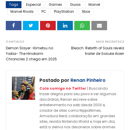
Tags
Especial
Games
Guias
Marvel
Marvel Rivals
PC
PlayStation
Xbox
ANTIGOS
MAIS RECENTES
Demon Slayer -Kimetsu no
Bleach: Rebirth of Souls revela
Yaiba- The Hinokami
trailer de Sosuke Aizen
Chronicles 2 chega em 2025
Postado por
Renan Pinheiro
Cola comigo no Twitter
| Buscando
trazer alegria para seu povo e ver algumas
discórdias, Renan escreve sobre
entretenimento na web desde 200X e,
criador de sites como NippoNimes,
Armadura Nerd, colaboração em grandes
sites, revista Nintendo World e, hoje em dia,
está a deriva nos devaneios sobre animes