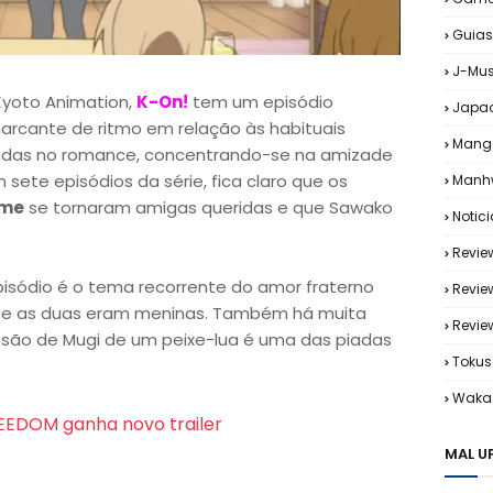
Guias
J-Mus
yoto Animation,
K-On!
tem um episódio
Japa
rcante de ritmo em relação às habituais
Mang
radas no romance, concentrando-se na amizade
sete episódios da série, fica claro que os
Manh
ime
se tornaram amigas queridas e que Sawako
Notic
Revie
sódio é o tema recorrente do amor fraterno
Revie
 que as duas eram meninas. Também há muita
Revi
ssão de Mugi de um peixe-lua é uma das piadas
Tokus
Waka 
EEDOM ganha novo trailer
MAL U