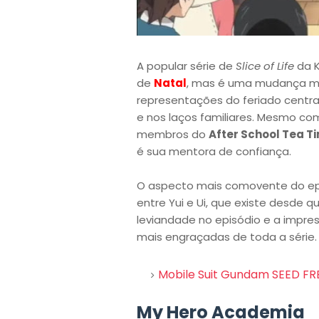
A popular série de
Slice of Life
da K
de
Natal
, mas é uma mudança ma
representações do feriado cent
e nos laços familiares. Mesmo com 
membros do
After School Tea T
é sua mentora de confiança.
O aspecto mais comovente do epi
entre Yui e Ui, que existe desde
leviandade no episódio e a impre
mais engraçadas de toda a série.
Mobile Suit Gundam SEED FR
My Hero Academia