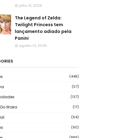
julho 31, 2026
The Legend of Zelda:
Twilight Princess tem
lançamento adiado pela
Panini
agosto 01, 2026
ORIES
es
(448)
ma
(57)
sidades
(137)
 Do Waka
(17)
ial
(64)
os
(90)
s
(889)