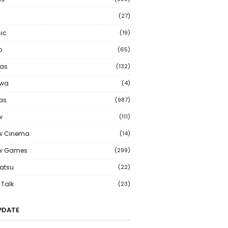
(27)
ic
(19)
o
(65)
as
(132)
wa
(4)
ias
(987)
w
(111)
w Cinema
(14)
ew Games
(299)
atsu
(22)
Talk
(23)
PDATE