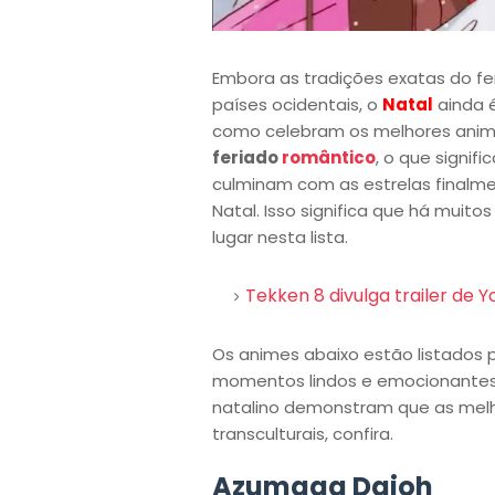
Embora as tradições exatas do fe
países ocidentais, o
Natal
ainda 
como celebram os melhores ani
feriado
romântico
, o que signi
culminam com as estrelas finalm
Natal. Isso significa que há muit
lugar nesta lista.
Tekken 8 divulga trailer de Y
Os animes abaixo estão listados 
momentos lindos e emocionantes.
natalino demonstram que as melh
transculturais, confira.
Azumaga Daioh