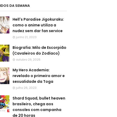
LIDOS DA SEMANA
Hell's Paradise Jigokuraku:
como o anime utiliza a
nudez sem dar fan service
junho 21, 2023
Biografia: Milo de Escorpião
(Cavaleiros do Zodíaco)
outubro 29, 2025
My Hero Academia:
revelado o primeiro amor e
sexualidade da Toga
julho 26, 2023
Shard Squad, bullet heaven
brasileiro, chega aos
consoles com campanha
de 20 horas