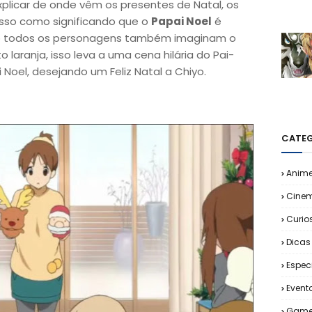
xplicar de onde vêm os presentes de Natal, os
isso como significando que o
Papai Noel
é
omo todos os personagens também imaginam o
laranja, isso leva a uma cena hilária do Pai-
oel, desejando um Feliz Natal a Chiyo.
CATEG
Anim
Cine
Curio
Dicas
Espec
Event
Game