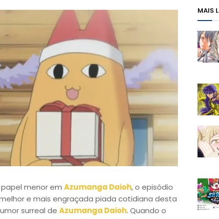
MAIS 
papel menor em
Azumanga Daioh
, o episódio
 melhor e mais engraçada piada cotidiana desta
humor surreal de
Azumanga Daioh
. Quando o