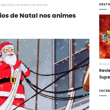
DEST
 episódios de Natal nos animes
ios de Natal nos animes
agos
Revi
Supe
FACE