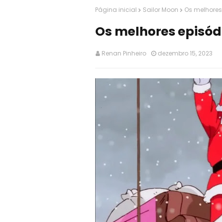
Página inicial
Sailor Moon
Os melhores
Os melhores episód
Renan Pinheiro
dezembro 15, 2023