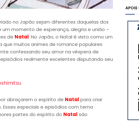
APOIE
riado no Japão sejam diferentes daquelas dos
é um momento de esperança, alegria e união –
mes de
Natal
. No Japão, o Natal é visto como um
fica que muitos animes de romance populares
ente confessando seu amor na véspera de
os episódios realmente excelentes disputando seu
oshimitsu
por abraçarem o espírito de
Natal
para criar
 Esses especiais e episódios com tema
ores partes do espírito do
Natal
são