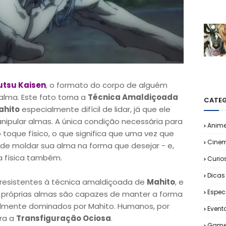
utsu Kaisen
, o formato do corpo de alguém
alma. Este fato torna a
Técnica Amaldiçoada
CATEG
ahito
especialmente difícil de lidar, já que ele
nipular almas. A única condição necessária para
Anim
 toque físico, o que significa que uma vez que
Cine
de moldar sua alma na forma que desejar - e,
a física também.
Curio
Dicas
s resistentes à técnica amaldiçoada de
Mahito
, e
Espec
 próprias almas são capazes de manter a forma
mente dominados por Mahito. Humanos, por
Event
ra a
Transfiguração Ociosa
.
Game