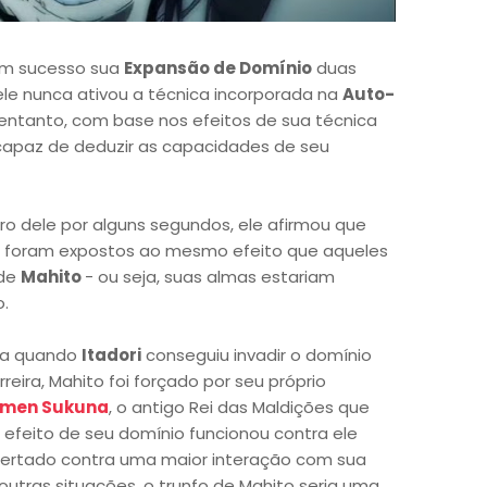
om sucesso sua
Expansão de Domínio
duas
 ele nunca ativou a técnica incorporada na
Auto-
 entanto, com base nos efeitos de sua técnica
capaz de deduzir as capacidades de seu
ro dele por alguns segundos, ele afirmou que
e foram expostos ao mesmo efeito que aqueles
 de
Mahito
- ou seja, suas almas estariam
.
da quando
Itadori
conseguiu invadir o domínio
reira, Mahito foi forçado por seu próprio
men Sukuna
, o antigo Rei das Maldições que
O efeito de seu domínio funcionou contra ele
alertado contra uma maior interação com sua
outras situações, o trunfo de Mahito seria uma