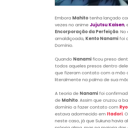
Embora
Mahito
tenha lançado c
vezes no anime
Jujutsu Kaisen
,
Encorporação da Perfeição
. No
amaldiçoada,
Kento Nanami
foi 
Domínio.
Quando
Nanami
ficou preso dent
todos aqueles presos dentro del
que fizeram contato com a mão
literalmente na palma de sua mão
A teoria de
Nanami
foi confirma
de
Mahito
. Assim que cruzou a bar
domínio a fazer contato com
Ryo
estava adormecido em
Itadori
. 
neste caso, já que Sukuna havia 
própria alma, mas na maioria das 