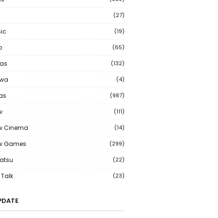
(27)
ic
(19)
o
(65)
as
(132)
wa
(4)
ias
(987)
w
(111)
w Cinema
(14)
ew Games
(299)
atsu
(22)
Talk
(23)
PDATE