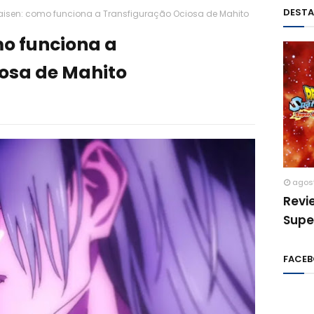
DEST
Kaisen: como funciona a Transfiguração Ociosa de Mahito
mo funciona a
osa de Mahito
agos
Revi
Supe
FACE