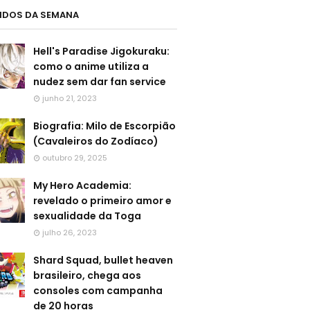
LIDOS DA SEMANA
Hell's Paradise Jigokuraku:
como o anime utiliza a
nudez sem dar fan service
junho 21, 2023
Biografia: Milo de Escorpião
(Cavaleiros do Zodíaco)
outubro 29, 2025
My Hero Academia:
revelado o primeiro amor e
sexualidade da Toga
julho 26, 2023
Shard Squad, bullet heaven
brasileiro, chega aos
consoles com campanha
de 20 horas