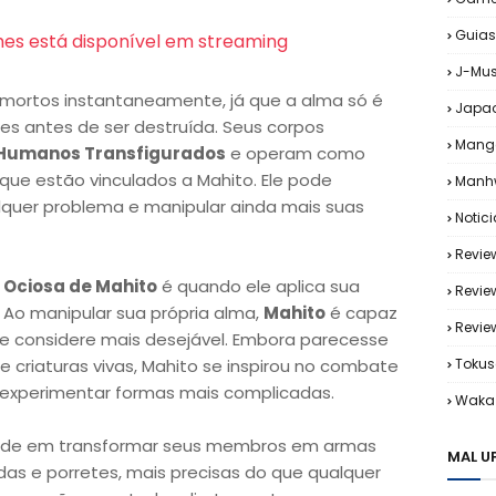
Guias
hes está disponível em streaming
J-Mus
o mortos instantaneamente, já que a alma só é
Japa
es antes de ser destruída. Seus corpos
Mang
Humanos Transfigurados
e operam como
que estão vinculados a Mahito. Ele pode
Manh
lquer problema e manipular ainda mais suas
Notic
Revie
 Ociosa de Mahito
é quando ele aplica sua
Revie
Ao manipular sua própria alma,
Mahito
é capaz
Revi
e considere mais desejável. Embora parecesse
de criaturas vivas, Mahito se inspirou no combate
Tokus
experimentar formas mais complicadas.
Waka 
ldade em transformar seus membros em armas
MAL U
s e porretes, mais precisas do que qualquer