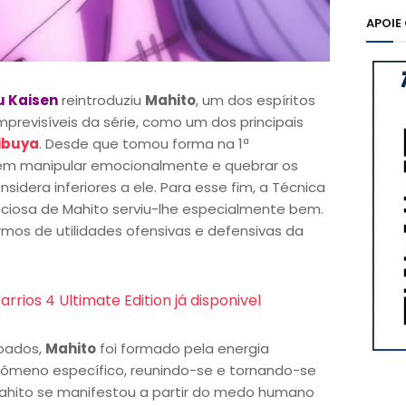
APOIE
u Kaisen
reintroduziu
Mahito
, um dos espíritos
previsíveis da série, como um dos principais
hibuya
. Desde que tomou forma na 1ª
em manipular emocionalmente e quebrar os
sidera inferiores a ele. Para esse fim, a Técnica
ciosa de Mahito serviu-lhe especialmente bem.
rmos de utilidades ofensivas e defensivas da
rrios 4 Ultimate Edition já disponivel
çoados,
Mahito
foi formado pela energia
nômeno específico, reunindo-se e tornando-se
Mahito se manifestou a partir do medo humano