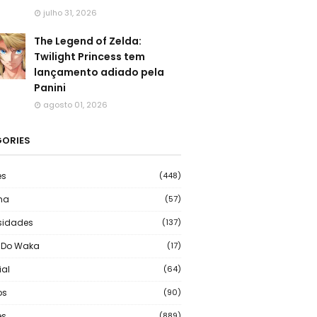
julho 31, 2026
The Legend of Zelda:
Twilight Princess tem
lançamento adiado pela
Panini
agosto 01, 2026
ORIES
es
(448)
ma
(57)
sidades
(137)
 Do Waka
(17)
ial
(64)
os
(90)
s
(889)