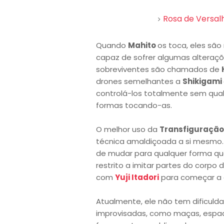
Rosa de Versal
Quando
Mahito
os toca, eles sã
capaz de sofrer algumas alteraçõ
sobreviventes são chamados de
drones semelhantes a
Shikigami
controlá-los totalmente sem qua
formas tocando-as.
O melhor uso da
Transfiguração
técnica amaldiçoada a si mesmo. 
de mudar para qualquer forma qu
restrito a imitar partes do corpo 
com
Yuji Itadori
para começar a 
Atualmente, ele não tem dificu
improvisadas, como maças, espada