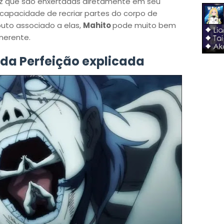
z que são enxertadas diretamente em seu
capacidade de recriar partes do corpo de
buto associado a elas,
Mahito
pode muito bem
nerente.
da Perfeição explicada