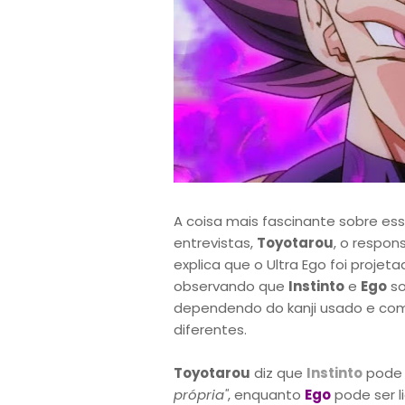
A coisa mais fascinante sobre es
entrevistas,
Toyotarou
, o respon
explica que o Ultra Ego foi proje
observando que
Instinto
e
Ego
so
dependendo do kanji usado e como 
diferentes.
Toyotarou
diz que
Instinto
pode 
própria"
, enquanto
Ego
pode ser 