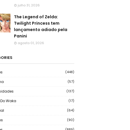
julho 31, 2026
The Legend of Zelda:
Twilight Princess tem
lançamento adiado pela
Panini
agosto 01, 2026
ORIES
es
(448)
ma
(57)
sidades
(137)
 Do Waka
(17)
ial
(64)
os
(90)
s
(889)