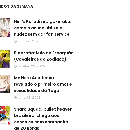
LIDOS DA SEMANA
Hell's Paradise Jigokuraku:
como o anime utiliza a
nudez sem dar fan service
junho 21, 2023
Biografia: Milo de Escorpião
(Cavaleiros do Zodíaco)
outubro 29, 2025
My Hero Academia:
revelado o primeiro amor e
sexualidade da Toga
julho 26, 2023
Shard Squad, bullet heaven
brasileiro, chega aos
consoles com campanha
de 20 horas