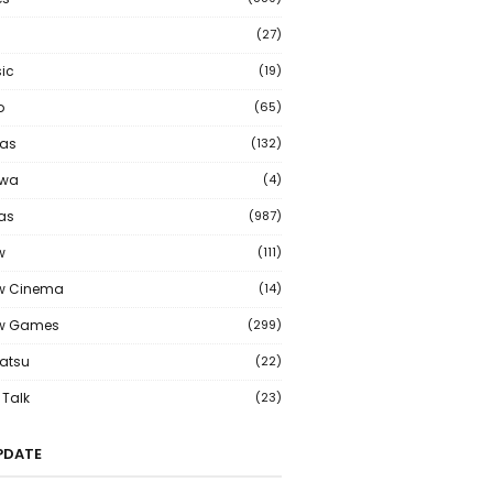
(27)
ic
(19)
o
(65)
as
(132)
wa
(4)
ias
(987)
w
(111)
w Cinema
(14)
ew Games
(299)
atsu
(22)
Talk
(23)
PDATE