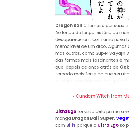
Dragon Ball
é famoso por suas t
Ao longo da longa história do ma
desapareceram, com uma nova f
memorável de um arco. Algumas 
mas outras, como Super Saiyajin 
das formas mais fascinantes e m
que, depois de anos atrás de
Go
tornado mais forte do que seu riv
o roteiro precisar mostrar que não.
Gundam Witch from Me
Ultra Ego
foi visto pela primeira v
mangá
Dragon Ball Super
.
Vege
com
Bills
porque o
Ultra Ego
só p