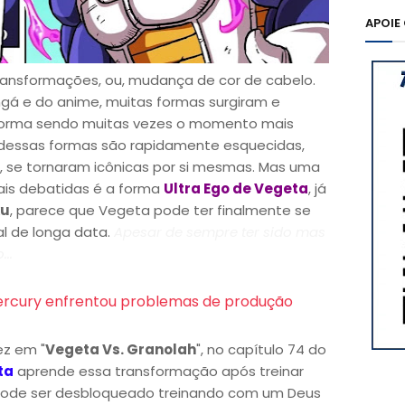
APOIE
ransformações, ou, mudança de cor de cabelo.
ngá e do anime, muitas formas surgiram e
orma sendo muitas vezes o momento mais
dessas formas são rapidamente esquecidas,
3, se tornaram icônicas por si mesmas. Mas uma
ais debatidas é a forma
Ultra Ego de Vegeta
, já
ku
, parece que Vegeta pode ter finalmente se
al de longa data.
Apesar de sempre ter sido mas
..
rcury enfrentou problemas de produção
ez em "
Vegeta Vs. Granolah
", no capítulo 74 do
ta
aprende essa transformação após treinar
ode ser desbloqueado treinando com um Deus