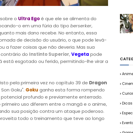
 sobre o
Ultra Ego
é que ele se alimenta do
locando-o em uma fúria do tipo
berserker
,
quanto mais dano recebe. No entanto, essa
tomada de decisão do usuário, o que pode levá-
 ou a fazer coisas que não deveria. Mas sua
 contrário do
Instinto Superior
,
Vegeta
pode
CATEG
está esgotado ou ferido, permitindo-lhe virar a
Anim
visto pela primeira vez no capítulo 39 de
Dragon
Cine
e Son Goku".
Goku
ganha esta forma rompendo
Curio
 potencial profundo e previamente enterrado.
Dicas
o primeiro uso diferem entre o mangá e o anime,
ndo sua posição contra um ataque poderoso.
Espec
roveita todo o treinamento que teve ao longo
Event
Game