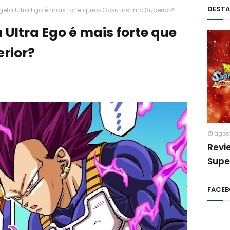
DEST
geta Ultra Ego é mais forte que o Goku Instinto Superior?
 Ultra Ego é mais forte que
erior?
agos
Revi
Supe
FACE