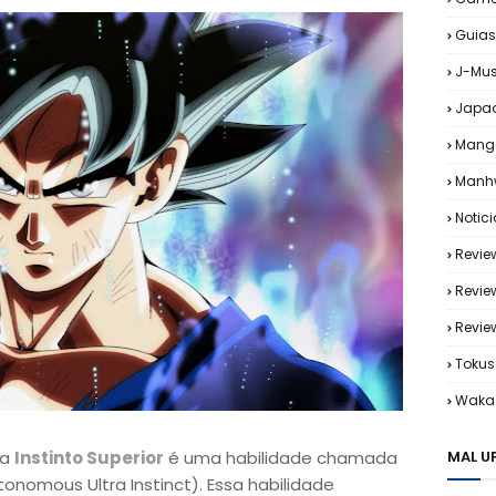
Guias
J-Mus
Japa
Mang
Manh
Notic
Revie
Revie
Revi
Tokus
Waka 
ma
Instinto Superior
é uma habilidade chamada
MAL U
onomous Ultra Instinct). Essa habilidade