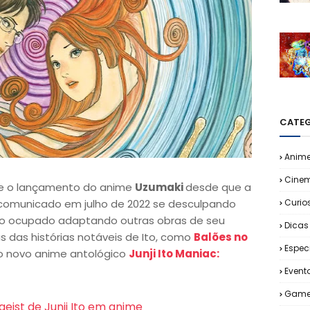
CATEG
Anim
Cine
e o lançamento do anime
Uzumaki
desde que a
comunicado em julho de 2022 se desculpando
Curio
 ocupado adaptando outras obras de seu
Dicas
 das histórias notáveis ​​de Ito, como
Balões no
Espec
no novo anime antológico
Junji Ito Maniac:
Event
Game
geist de Junji Ito em anime