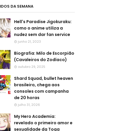
LIDOS DA SEMANA
Hell's Paradise Jigokuraku:
como o anime utiliza a
nudez sem dar fan service
junho 21, 2023
Biografia: Milo de Escorpião
(Cavaleiros do Zodíaco)
outubro 29, 2025
Shard Squad, bullet heaven
brasileiro, chega aos
consoles com campanha
de 20 horas
julho 31, 2026
My Hero Academia:
revelado o primeiro amor e
sexualidade da Toga