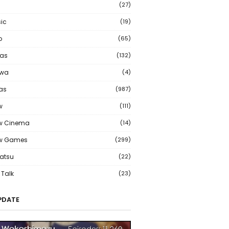
(27)
ic
(19)
o
(65)
as
(132)
wa
(4)
ias
(987)
w
(111)
w Cinema
(14)
ew Games
(299)
atsu
(22)
Talk
(23)
PDATE