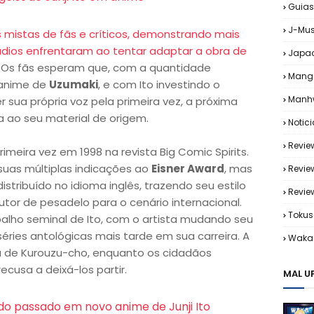
Guias
J-Mus
s mistas de fãs e críticos, demonstrando mais
údios enfrentaram ao tentar adaptar a obra de
Japa
. Os fãs esperam que, com a quantidade
Mang
 anime de
Uzumaki
, e com Ito investindo o
Manh
r sua própria voz pela primeira vez, a próxima
ça ao seu material de origem.
Notic
Revie
rimeira vez em 1998 na revista Big Comic Spirits.
suas múltiplas indicações ao
Eisner Award
, mas
Revie
distribuído no idioma inglês, trazendo seu estilo
Revi
dutor de pesadelo para o cenário internacional.
Tokus
alho seminal de Ito, com o artista mudando seu
séries antológicas mais tarde em sua carreira. A
Waka 
ia de Kurouzu-cho, enquanto os cidadãos
cusa a deixá-los partir.
MAL U
 do passado em novo anime de Junji Ito