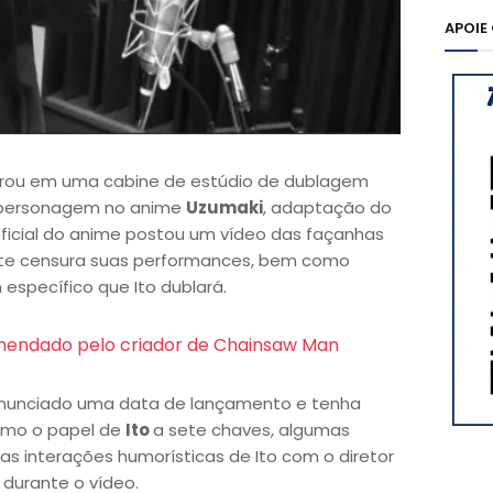
APOIE
rou em uma cabine de estúdio de dublagem
m personagem no anime
Uzumaki
, adaptação do
oficial do anime postou um vídeo das façanhas
ente censura suas performances, bem como
specífico que Ito dublará.
omendado pelo criador de Chainsaw Man
anunciado uma data de lançamento e tenha
omo o papel de
Ito
a sete chaves, algumas
s interações humorísticas de Ito com o diretor
, durante o vídeo.