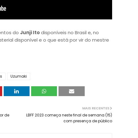
entos do
Junji Ito
disponíveis no Brasil e, no
rial disponível e o que está por vir do mestre
s
Uzumaki
MAIS RECENTES
or de
LBFF 2023 começa neste final de semana (15)
com presença de público