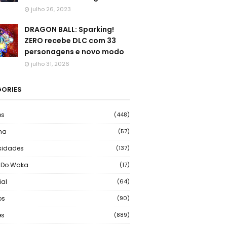
julho 26, 2023
DRAGON BALL: Sparking!
ZERO recebe DLC com 33
personagens e novo modo
julho 31, 2026
ORIES
es
(448)
ma
(57)
sidades
(137)
 Do Waka
(17)
ial
(64)
os
(90)
s
(889)