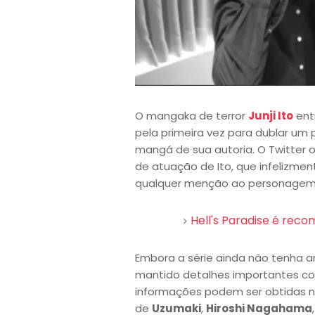
O mangaka de terror
Junji Ito
ent
pela primeira vez para dublar u
mangá de sua autoria. O Twitter 
de atuação de Ito, que infelizm
qualquer menção ao personagem e
Hell's Paradise é rec
Embora a série ainda não tenha 
mantido detalhes importantes c
informações podem ser obtidas na
de
Uzumaki
,
Hiroshi Nagahama