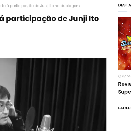
DEST
 terá participação de Junji Ito na dublagem
 participação de Junji Ito
agos
Revi
Supe
FACE