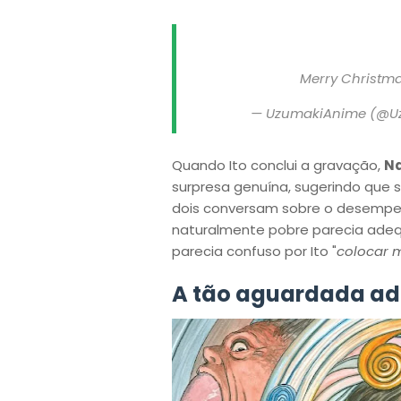
Merry Christm
— UzumakiAnime (@U
Quando Ito conclui a gravação,
N
surpresa genuína, sugerindo que 
dois conversam sobre o desemp
naturalmente pobre parecia ade
parecia confuso por Ito "
colocar 
A tão aguardada a