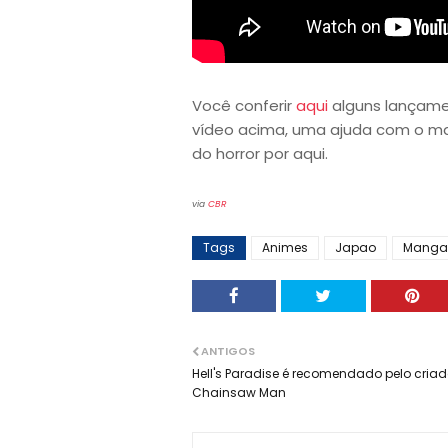
Você conferir
aqui
alguns lançam
vídeo acima, uma ajuda com o mate
do horror por aqui.
via
CBR
Tags
Animes
Japao
Manga
ANTIGOS
Hell's Paradise é recomendado pelo criad
Chainsaw Man