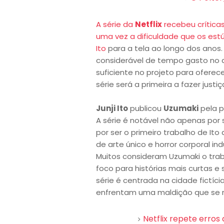
A série da
Netflix
recebeu crítica
uma vez a dificuldade que os est
Ito
para a tela ao longo dos anos
considerável de tempo gasto no
suficiente no projeto para oferece
série será a primeira a fazer justi
Junji Ito
publicou
Uzumaki
pela p
A série é notável não apenas por 
por ser o primeiro trabalho de Ito 
de arte único e horror corporal in
Muitos consideram Uzumaki o trab
foco para histórias mais curtas e 
série é centrada na cidade fictíc
enfrentam uma maldição que se re
Netflix repete erros