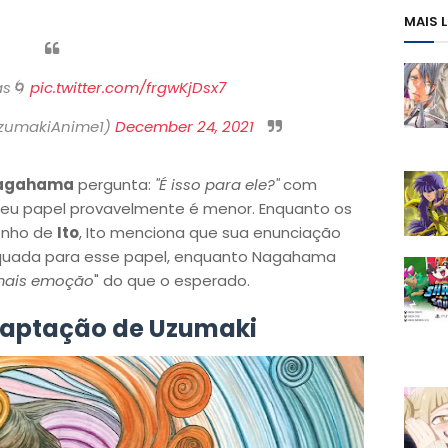
MAIS 
as🌀
pic.twitter.com/frgwKjDsx7
zumakiAnime1)
December 24, 2021
agahama
pergunta:
"É isso para ele?"
com
seu papel provavelmente é menor. Enquanto os
enho de
Ito
, Ito menciona que sua enunciação
quada para esse papel, enquanto Nagahama
mais emoção
" do que o esperado.
daptação de Uzumaki