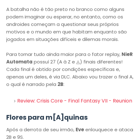
A batalha não é tão preto no branco como alguns
podem imaginar ou esperar, no entanto, como os
androides começam a questionar seus próprios
motivos e o mundo em que habitam enquanto são
jogados em situações difíceis e dilemas morais.
Para tornar tudo ainda maior para o fator replay,
NieR
Automata
possuí 27 (A à Z e ◬) finais diferentes!
Cada final é obtido por condições específicas e,
apenas um deles, é via DLC. Abaixo vou trazer o final A,
o qual é narrado pela
2B
:
Review: Crisis Core - Final Fantasy VII - Reunion
Flores para m[A]quinas
Após a derrota de seu irmão,
Eve
enlouquece e ataca
2B e 9S.