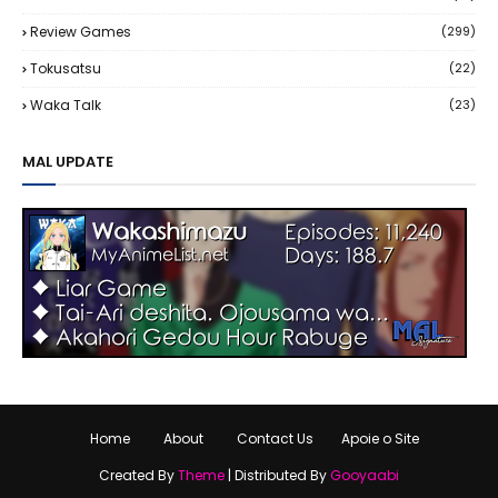
Review Games
(299)
Tokusatsu
(22)
Waka Talk
(23)
MAL UPDATE
Home
About
Contact Us
Apoie o Site
Created By
Theme
| Distributed By
Gooyaabi