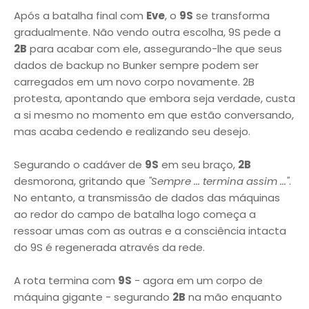
Após a batalha final com
Eve
, o
9S
se transforma
gradualmente. Não vendo outra escolha, 9S pede a
2B
para acabar com ele, assegurando-lhe que seus
dados de backup no Bunker sempre podem ser
carregados em um novo corpo novamente. 2B
protesta, apontando que embora seja verdade, custa
a si mesmo no momento em que estão conversando,
mas acaba cedendo e realizando seu desejo.
Segurando o cadáver de
9S
em seu braço,
2B
desmorona, gritando que
"Sempre ... termina assim ..."
.
No entanto, a transmissão de dados das máquinas
ao redor do campo de batalha logo começa a
ressoar umas com as outras e a consciência intacta
do 9S é regenerada através da rede.
A rota termina com
9S
- agora em um corpo de
máquina gigante - segurando
2B
na mão enquanto