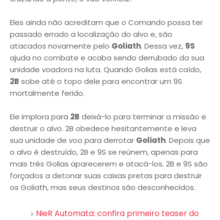
Eles ainda não acreditam que o Comando possa ter
passado errado a localização do alvo e, são
atacados novamente pelo
Goliath
. Dessa vez,
9S
ajuda no combate e acaba sendo derrubado da sua
unidade voadora na luta. Quando Golias está caído,
2B
sobe até o topo dele para encontrar um 9S
mortalmente ferido.
Ele implora para
2B
deixá-lo para terminar a missão e
destruir o alvo. 2B obedece hesitantemente e leva
sua unidade de voo para derrotar
Goliath
. Depois que
o alvo é destruído, 2B e 9S se reúnem, apenas para
mais três Golias aparecerem e atacá-los. 2B e 9S são
forçados a detonar suas caixas pretas para destruir
os Goliath, mas seus destinos são desconhecidos.
NieR Automata: confira primeiro teaser do