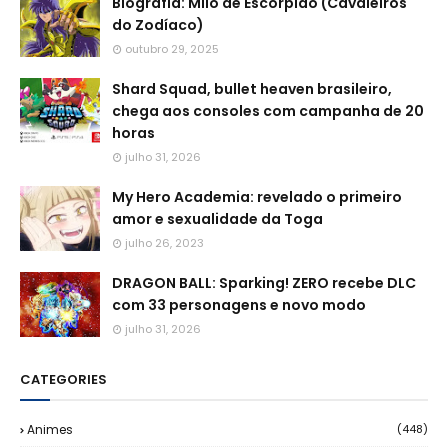
Biografia: Milo de Escorpião (Cavaleiros
do Zodíaco)
outubro 29, 2025
Shard Squad, bullet heaven brasileiro,
chega aos consoles com campanha de 20
horas
julho 31, 2026
My Hero Academia: revelado o primeiro
amor e sexualidade da Toga
julho 26, 2023
DRAGON BALL: Sparking! ZERO recebe DLC
com 33 personagens e novo modo
julho 31, 2026
CATEGORIES
Animes
(448)