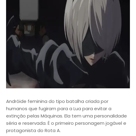
Andróide feminina do tipo batalha criada por
humanos que fugiram para a Lua para evitar a
extinção pelas Máquinas. Ela tem uma personalidade
séria e reservada. É o primeiro personagem jogável e
protagonista do Rota A.