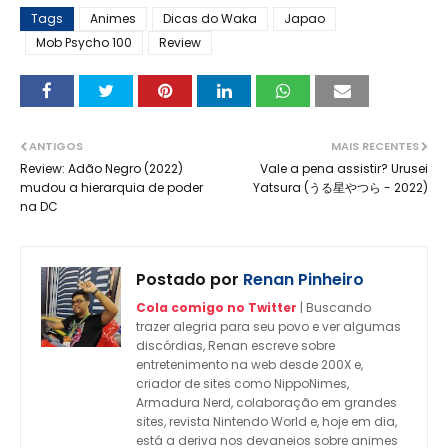
Tags
Animes
Dicas do Waka
Japao
Mob Psycho 100
Review
ANTIGOS
MAIS RECENTES
Review: Adão Negro (2022)
Vale a pena assistir? Urusei
mudou a hierarquia de poder
Yatsura (うる星やつら - 2022)
na DC
Postado por
Renan Pinheiro
Cola comigo no Twitter
| Buscando
trazer alegria para seu povo e ver algumas
discórdias, Renan escreve sobre
entretenimento na web desde 200X e,
criador de sites como NippoNimes,
Armadura Nerd, colaboração em grandes
sites, revista Nintendo World e, hoje em dia,
está a deriva nos devaneios sobre animes