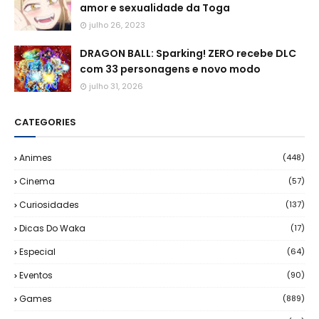
amor e sexualidade da Toga
julho 26, 2023
DRAGON BALL: Sparking! ZERO recebe DLC
com 33 personagens e novo modo
julho 31, 2026
CATEGORIES
Animes
(448)
Cinema
(57)
Curiosidades
(137)
Dicas Do Waka
(17)
Especial
(64)
Eventos
(90)
Games
(889)