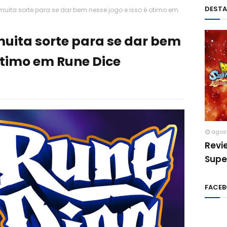
DEST
muita sorte para se dar bem nesse jogo e isso é otimo em
muita sorte para se dar bem
 otimo em Rune Dice
agos
Revi
Supe
FACE