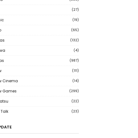
(27)
ic
(19)
o
(65)
as
(132)
wa
(4)
ias
(987)
w
(111)
w Cinema
(14)
ew Games
(299)
atsu
(22)
Talk
(23)
PDATE