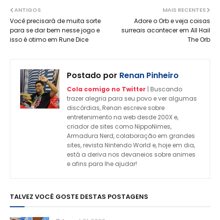
ANTIGOS
MAIS RECENTES
Você precisará de muita sorte
Adore o Orb e veja coisas
para se dar bem nesse jogo e
surreais acontecer em All Hail
isso é otimo em Rune Dice
The Orb
Postado por
Renan Pinheiro
Cola comigo no Twitter
| Buscando
trazer alegria para seu povo e ver algumas
discórdias, Renan escreve sobre
entretenimento na web desde 200X e,
criador de sites como NippoNimes,
Armadura Nerd, colaboração em grandes
sites, revista Nintendo World e, hoje em dia,
está a deriva nos devaneios sobre animes
e afins para lhe ajudar!
TALVEZ VOCÊ GOSTE DESTAS POSTAGENS