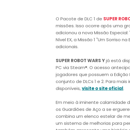
O Pacote de DLC 1 de
SUPER ROB
missões. Isso ocorre após uma gr
adicionou a nova Missão Especial: 
Nível EX, a Missão 1 "Um Sorriso n
adicionais.
SUPER ROBOT WARS Y
já está dis
PC via Steam®. O acesso antecipa
jogadores que possuem a Edição 
conjunto de DLCs 1 e 2. Para mais
disponíveis,
visite o site oficial
.
Em meio à iminente calamidade da
os Guardiões de Aço a se erguere
combina um elenco estelar de me
um sistema de melhorias para pers