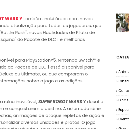
OT WARS Y
também inclui áreas com novas
ande atualização para todos os jogadores, que
"Battle Rush", novas Habilidades de Piloto de
a Esquina" do Pacote de DLC 1 e melhorias
CATEG
ponível para PlayStation®5, Nintendo Switch™ e
do ao Pacote de DLC 1 está disponível para
Anim
Deluxe ou Ultimate, ou que compraram o
 informações sobre o jogo e as edições
Cine
Curio
Dicas
 ruína inevitável,
SUPER ROBOT WARS Y
desafia
m e conquistarem o destino. A aclamada série
Espec
chas, animações de ataque repletas de ação e
Event
onalizar diversas unidades e pilotos. O jogo
Game