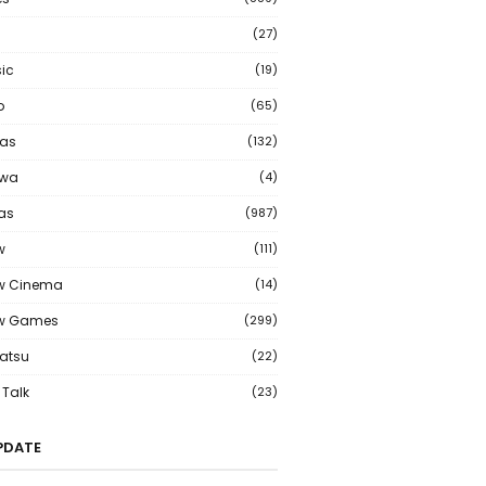
(27)
ic
(19)
o
(65)
as
(132)
wa
(4)
ias
(987)
w
(111)
w Cinema
(14)
ew Games
(299)
atsu
(22)
Talk
(23)
PDATE