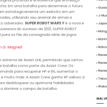
iginal profunda e envolvente que entrelaça
cha. Em uma batalha para determinar o futuro
Guias
am estrategicamente um exército em um
J-Mus
des, utilizando seu arsenal de armas e
to adversário.
SUPER ROBOT WARS Y
é a nova e
Japa
ucessora do sucesso de 2021,
SUPER ROBOT
Mang
el para os fãs da consagrada série de jogos.
Manh
h G. Magnell
Notic
Revie
 sistema de Assist Link, permitindo que certos
Revie
 batalha como parte da Assist Crew. Os
Revi
mands para recuperar HP e EN, aumentar o
 muito mais. A Assist Crew ganha XP valioso a
Tokus
ara desbloquear ou aprimorar habilidades
Waka 
s a dominar o campo de batalha.
MAL U