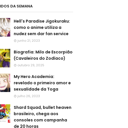
LIDOS DA SEMANA
Hell's Paradise Jigokuraku:
como o anime utiliza a
nudez sem dar fan service
junho 21, 2023
Biografia: Milo de Escorpião
(Cavaleiros do Zodíaco)
outubro 29, 2025
My Hero Academia:
revelado o primeiro amor e
sexualidade da Toga
julho 26, 2023
Shard Squad, bullet heaven
brasileiro, chega aos
consoles com campanha
de 20 horas