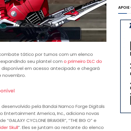
APOIE
e combate tático por turnos com um elenco
á expandindo seu plantel com
o primeiro DLC do
tá disponível em acesso antecipado e chegará
de novembro.
ponível
desenvolvido pela Bandai Namco Forge Digitals
o Entertainment America, Inc., adiciona novas
​de “GALAXY CYCLONE BRAIGER”, “THE BIG O” e
der Skull
”. Eles se juntam ao restante do elenco