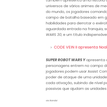
também apresenta uma história or
universos de vários animes de me
do mundo, os jogadores comand
campo de batalha baseado em gra
habilidades para derrotar o exérci
aguardada entrada na franquia, s
WARS 30
, e um título indispensáv
CODE VEIN II apresenta Noa
SUPER ROBOT WARS Y
apresenta o
personagens entrem no campo de
jogadores podem usar Assist Com
poder de ataque de uma unidade e
cada ativação, subindo de nível p
passivas que ajudam as unidade
via Bandai