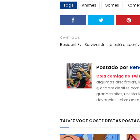
Tags
Animes
Games
Kamen
ANTIGOS
Resident Evil Survival Unit já está disponív
Postado por
Rena
Cola comigo no Twit
algumas discórdias, R
e, criador de sites c
grandes sites, revista 
devaneios sobre animes
TALVEZ VOCÊ GOSTE DESTAS POSTA