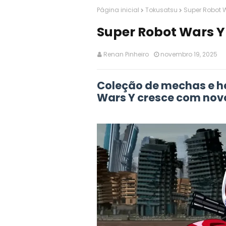
Página inicial
Tokusatsu
Super Robot W
Super Robot Wars Y
Renan Pinheiro
novembro 19, 2025
Coleção de mechas e h
Wars Y cresce com nov