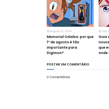
August 01, 2026
July 
Memorial Odaiba: por que
Guia 
1º de agosto é tão
novos
importante para
que e
Digimon?
onde 
POSTAR UM COMENTÁRIO
0 Comentários