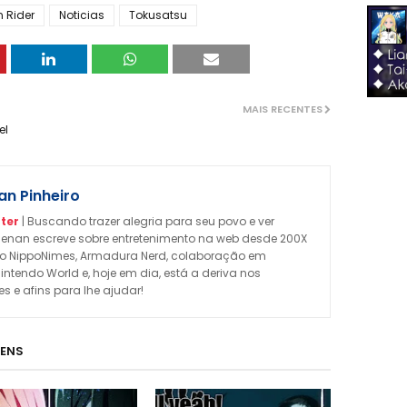
 Rider
Noticias
Tokusatsu
MAIS RECENTES
el
n Pinheiro
ter
| Buscando trazer alegria para seu povo e ver
enan escreve sobre entretenimento na web desde 200X
omo NippoNimes, Armadura Nerd, colaboração em
Nintendo World e, hoje em dia, está a deriva nos
 e afins para lhe ajudar!
GENS