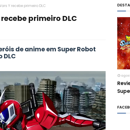
DEST
ars Y recebe primeiro DLC
 recebe primeiro DLC
eróis de anime em Super Robot
o DLC
agos
Revi
Supe
FACE