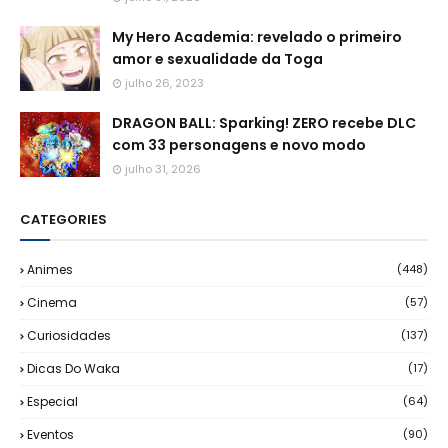
My Hero Academia: revelado o primeiro
amor e sexualidade da Toga
julho 26, 2023
DRAGON BALL: Sparking! ZERO recebe DLC
com 33 personagens e novo modo
julho 31, 2026
CATEGORIES
Animes
(448)
Cinema
(57)
Curiosidades
(137)
Dicas Do Waka
(17)
Especial
(64)
Eventos
(90)