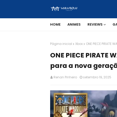
HOME
ANIMES
REVIEWS
G
Página inicial
Xbox
ONE PIECE PIRATE 
ONE PIECE PIRATE W
para a nova geraç
Renan Pinheiro
setembro 19, 2025