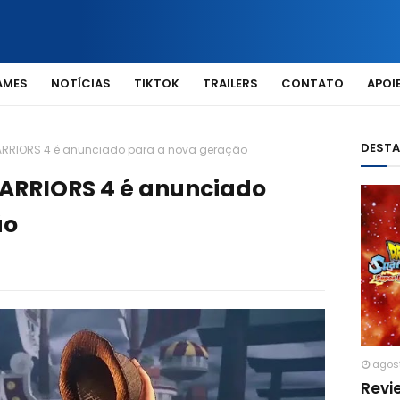
AMES
NOTÍCIAS
TIKTOK
TRAILERS
CONTATO
APOIE
DEST
WARRIORS 4 é anunciado para a nova geração
ARRIORS 4 é anunciado
ão
agos
Revi