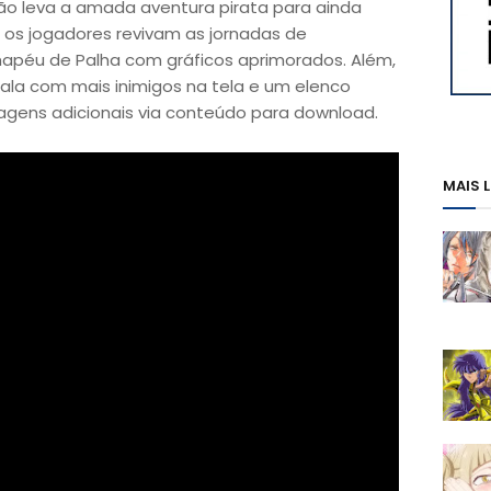
ão leva a amada aventura pirata para ainda
 os jogadores revivam as jornadas de
Chapéu de Palha com gráficos aprimorados. Além,
cala com mais inimigos na tela e um elenco
agens adicionais via conteúdo para download.
MAIS 