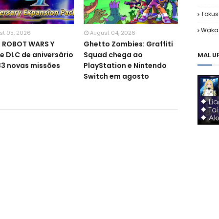
Tokus
Waka 
st 05, 2026
August 04, 2026
R ROBOT WARS Y
Ghetto Zombies: Graffiti
e DLC de aniversário
Squad chega ao
MAL U
3 novas missões
PlayStation e Nintendo
Switch em agosto