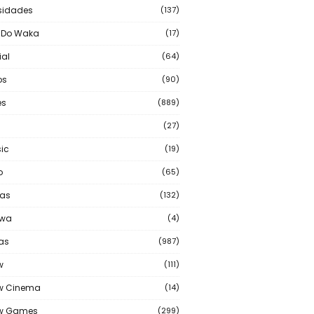
sidades
(137)
 Do Waka
(17)
ial
(64)
os
(90)
s
(889)
(27)
ic
(19)
o
(65)
as
(132)
wa
(4)
ias
(987)
w
(111)
w Cinema
(14)
ew Games
(299)