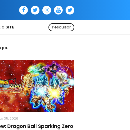
 O SITE
Pesquisar
AQUE
to 05, 2026
ew: Dragon Ball Sparking Zero