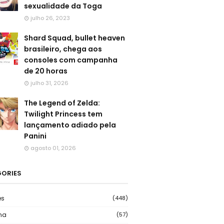
sexualidade da Toga
julho 26, 2023
Shard Squad, bullet heaven
brasileiro, chega aos
consoles com campanha
de 20 horas
julho 31, 2026
The Legend of Zelda:
Twilight Princess tem
lançamento adiado pela
Panini
agosto 01, 2026
ORIES
es
(448)
ma
(57)