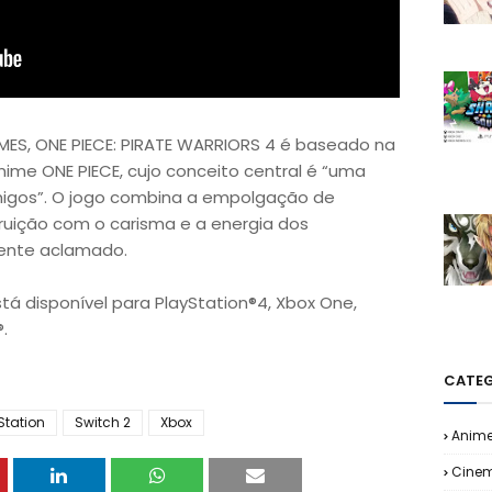
ES, ONE PIECE: PIRATE WARRIORS 4 é baseado na
nime ONE PIECE, cujo conceito central é “uma
igos”. O jogo combina a empolgação de
ruição com o carisma e a energia dos
ente aclamado.
stá disponível para PlayStation®4, Xbox One,
.
CATEG
Station
Switch 2
Xbox
Anim
Cine