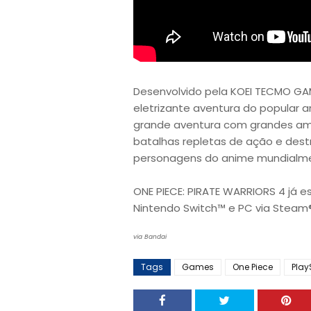
Desenvolvido pela KOEI TECMO GAM
eletrizante aventura do popular a
grande aventura com grandes am
batalhas repletas de ação e dest
personagens do anime mundialm
ONE PIECE: PIRATE WARRIORS 4 já e
Nintendo Switch™ e PC via Steam®
via Bandai
Tags
Games
One Piece
Play