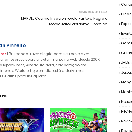
Curio
MAIS RECENTES
Dicas
MARVEL Cosmic Invasion revela Pantera Negra e
Espec
Motoqueiro Fantasma Cósmico
Event
Game
n Pinheiro
Guias
ter
| Buscando trazer alegria para seu povo e ver
enan escreve sobre entretenimento na web desde 200X
J-Mus
omo NippoNimes, Armadura Nerd, colaboração em
Nintendo World e, hoje em dia, está a deriva nos
Japa
 e afins para lhe ajudar!
Mang
Manh
GENS
Notic
Revie
Revie
Revi