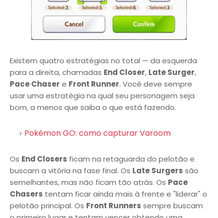
Existem quatro estratégias no total — da esquerda
para a direita, chamadas
End Closer
,
Late Surger
,
Pace Chaser
e
Front Runner
. Você deve sempre
usar uma estratégia na qual seu personagem seja
bom, a menos que saiba o que está fazendo.
Pokémon GO: como capturar Varoom
Os
End Closers
ficam na retaguarda do pelotão e
buscam a vitória na fase final. Os
Late Surgers
são
semelhantes, mas não ficam tão atrás. Os
Pace
Chasers
tentam ficar ainda mais à frente e "liderar" o
pelotão principal. Os
Front Runners
sempre buscam
o primeiro lugar e tentam vencer obtendo uma