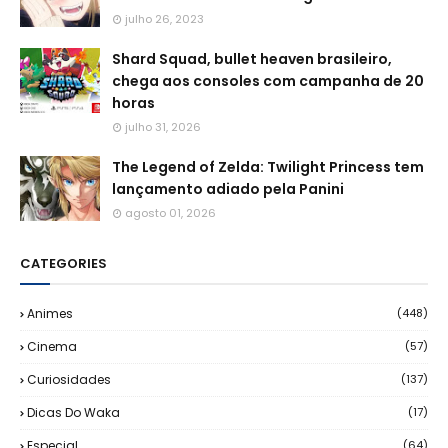
julho 26, 2023
Shard Squad, bullet heaven brasileiro,
chega aos consoles com campanha de 20
horas
julho 31, 2026
The Legend of Zelda: Twilight Princess tem
lançamento adiado pela Panini
agosto 01, 2026
CATEGORIES
Animes
(448)
Cinema
(57)
Curiosidades
(137)
Dicas Do Waka
(17)
Especial
(64)