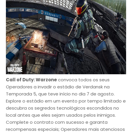
Call of Duty: Warzone
convoca todos os seus
Operadores a invadir o estádio de Verdansk na
Temporada 5, que teve início no dia 7 de agosto.
Explore o estádio em um evento por tempo limitado e
descubra os segredos tecnológicos escondidos no
local antes que eles sejam usados pelos inimigos.
Complete o contrato com sucesso e garanta
recompensas especiais; Operadores mais atenciosos