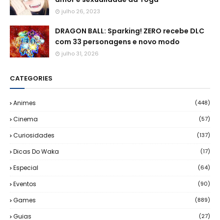
julho 26, 2023
DRAGON BALL: Sparking! ZERO recebe DLC
com 33 personagens e novo modo
julho 31, 2026
CATEGORIES
Animes
(448)
Cinema
(57)
Curiosidades
(137)
Dicas Do Waka
(17)
Especial
(64)
Eventos
(90)
Games
(889)
Guias
(27)