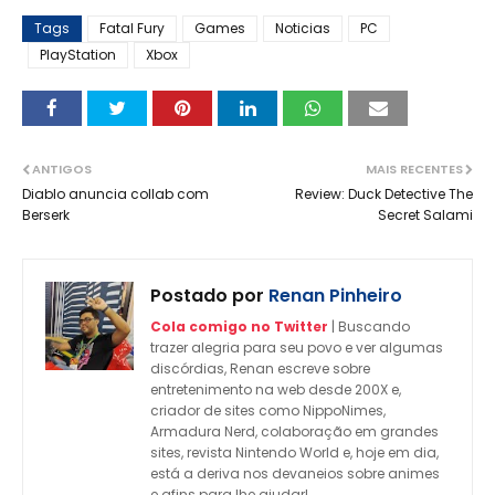
Tags
Fatal Fury
Games
Noticias
PC
PlayStation
Xbox
ANTIGOS
MAIS RECENTES
Diablo anuncia collab com
Review: Duck Detective The
Berserk
Secret Salami
Postado por
Renan Pinheiro
Cola comigo no Twitter
| Buscando
trazer alegria para seu povo e ver algumas
discórdias, Renan escreve sobre
entretenimento na web desde 200X e,
criador de sites como NippoNimes,
Armadura Nerd, colaboração em grandes
sites, revista Nintendo World e, hoje em dia,
está a deriva nos devaneios sobre animes
e afins para lhe ajudar!