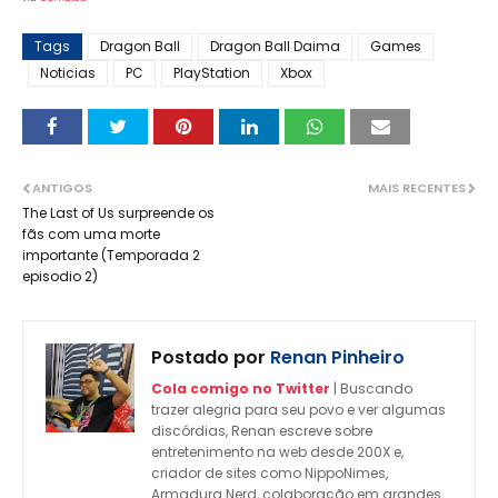
Tags
Dragon Ball
Dragon Ball Daima
Games
Noticias
PC
PlayStation
Xbox
ANTIGOS
MAIS RECENTES
The Last of Us surpreende os
fãs com uma morte
importante (Temporada 2
episodio 2)
Postado por
Renan Pinheiro
Cola comigo no Twitter
| Buscando
trazer alegria para seu povo e ver algumas
discórdias, Renan escreve sobre
entretenimento na web desde 200X e,
criador de sites como NippoNimes,
Armadura Nerd, colaboração em grandes