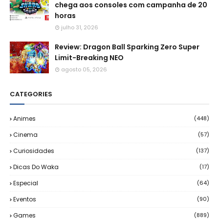
chega aos consoles com campanha de 20
horas
julho 31, 2026
Review: Dragon Ball Sparking Zero Super
Limit-Breaking NEO
agosto 05, 2026
CATEGORIES
Animes
(448)
Cinema
(57)
Curiosidades
(137)
Dicas Do Waka
(17)
Especial
(64)
Eventos
(90)
Games
(889)