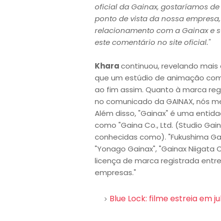
oficial da Gainax, gostaríamos d
ponto de vista da nossa empresa,
relacionamento com a Gainax e s
este comentário no site oficial."
Khara
continuou, revelando mais 
que um estúdio de animação com
ao fim assim. Quanto à marca reg
no comunicado da GAINAX, nós m
Além disso, "Gainax" é uma enti
como "Gaina Co., Ltd. (Studio Ga
conhecidas como). "Fukushima Gaina
"Yonago Gainax", "Gainax Niigata C
licença de marca registrada entr
empresas."
Blue Lock: filme estreia em ju