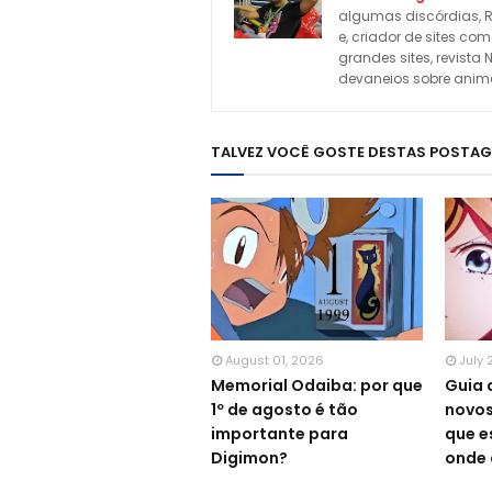
algumas discórdias, R
e, criador de sites c
grandes sites, revista 
devaneios sobre animes
TALVEZ VOCÊ GOSTE DESTAS POSTA
August 01, 2026
July 
Memorial Odaiba: por que
Guia 
1º de agosto é tão
novos
importante para
que e
Digimon?
onde 