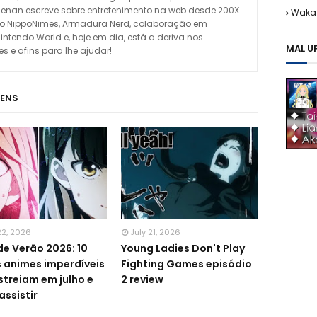
enan escreve sobre entretenimento na web desde 200X
Waka 
omo NippoNimes, Armadura Nerd, colaboração em
Nintendo World e, hoje em dia, está a deriva nos
MAL U
 e afins para lhe ajudar!
GENS
22, 2026
July 21, 2026
de Verão 2026: 10
Young Ladies Don't Play
 animes imperdíveis
Fighting Games episódio
streiam em julho e
2 review
assistir