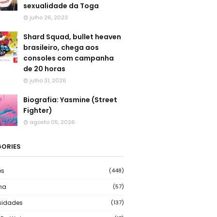
sexualidade da Toga
julho 26, 2023
Shard Squad, bullet heaven
brasileiro, chega aos
consoles com campanha
de 20 horas
julho 31, 2026
Biografia: Yasmine (Street
Fighter)
agosto 05, 2026
ORIES
es
(448)
ma
(57)
sidades
(137)