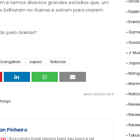
Dicas
icam e temos diversos grandes estúdios que, um
es brilharam no Gainax e saíram para criarem
Espec
Event
ado pelo Gainax?
Game
Guias
J-Mus
Evangelion
Japao
Noticias
Japa
Mang
Manh
Notic
MAIS RECENTES
Shoujo
Revie
Revie
Revi
n Pinheiro
Tokus
ter
| Buscando trazer alegria para seu povo e ver