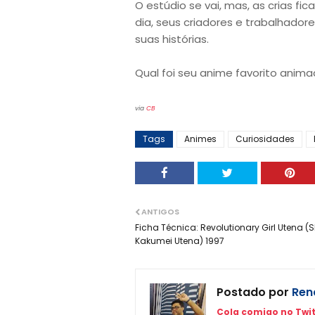
O estúdio se vai, mas, as crias f
dia, seus criadores e trabalhador
suas histórias.
Qual foi seu anime favorito anim
via
CB
Tags
Animes
Curiosidades
ANTIGOS
Ficha Técnica: Revolutionary Girl Utena (
Kakumei Utena) 1997
Postado por
Rena
Cola comigo no Twit