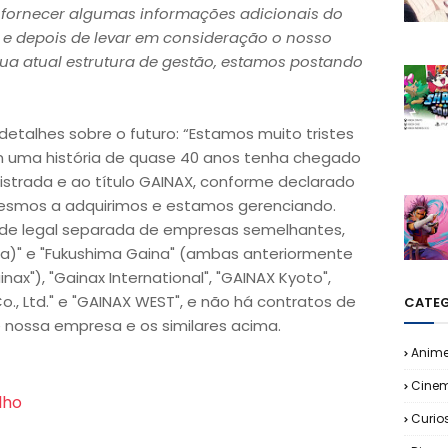
e fornecer algumas informações adicionais do
 e depois de levar em consideração o nosso
ua atual estrutura de gestão, estamos postando
detalhes sobre o futuro: “Estamos muito tristes
 uma história de quase 40 anos tenha chegado
istrada e ao título GAINAX, conforme declarado
esmos a adquirimos e estamos gerenciando.
dade legal separada de empresas semelhantes,
ina)" e "Fukushima Gaina" (ambas anteriormente
x"), "Gainax International", "GAINAX Kyoto",
o., Ltd." e "GAINAX WEST", e não há contratos de
CATEG
e nossa empresa e os similares acima.
Anim
Cine
lho
Curio