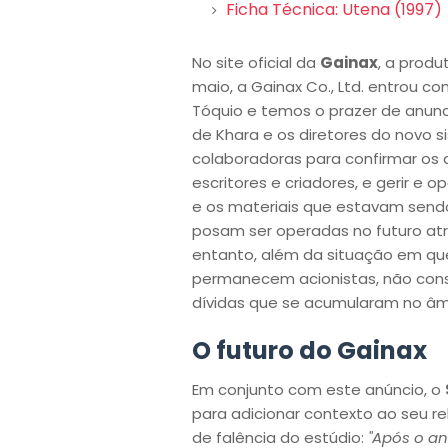
Ficha Técnica: Utena (1997)
No site oficial da
Gainax
, a produ
maio, a Gainax Co., Ltd. entrou co
Tóquio e temos o prazer de anunc
de Khara e os diretores do novo
colaboradoras para confirmar os d
escritores e criadores, e gerir e
e os materiais que estavam sendo
posam ser operadas no futuro at
entanto, além da situação em qu
permanecem acionistas, não con
dívidas que se acumularam no âmb
O futuro do Gainax
Em conjunto com este anúncio, o
para adicionar contexto ao seu 
de falência do estúdio:
"Após o an