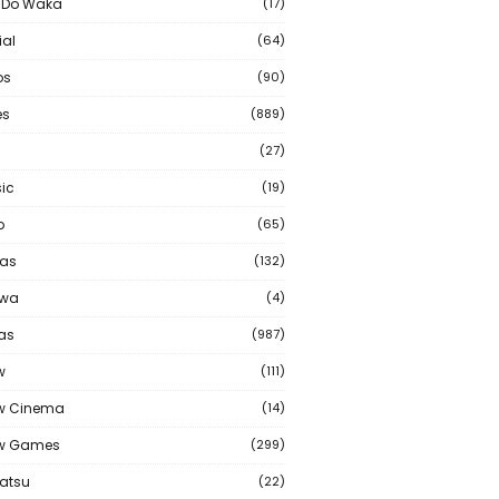
 Do Waka
(17)
ial
(64)
os
(90)
s
(889)
(27)
ic
(19)
o
(65)
as
(132)
wa
(4)
ias
(987)
w
(111)
w Cinema
(14)
ew Games
(299)
atsu
(22)