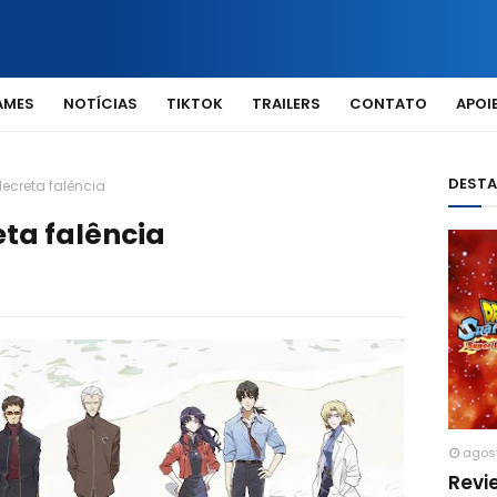
AMES
NOTÍCIAS
TIKTOK
TRAILERS
CONTATO
APOIE
DEST
ecreta falência
eta falência
agos
Revi