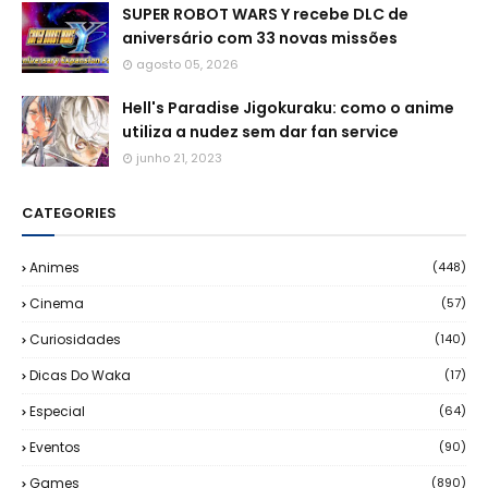
SUPER ROBOT WARS Y recebe DLC de
aniversário com 33 novas missões
agosto 05, 2026
Hell's Paradise Jigokuraku: como o anime
utiliza a nudez sem dar fan service
junho 21, 2023
CATEGORIES
Animes
(448)
Cinema
(57)
Curiosidades
(140)
Dicas Do Waka
(17)
Especial
(64)
Eventos
(90)
Games
(890)