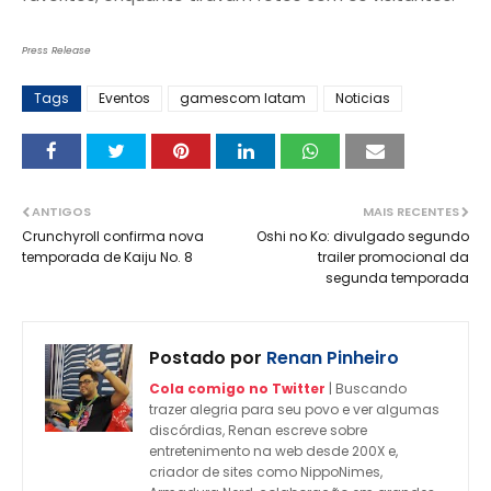
Press Release
Tags
Eventos
gamescom latam
Noticias
ANTIGOS
MAIS RECENTES
Crunchyroll confirma nova
Oshi no Ko: divulgado segundo
temporada de Kaiju No. 8
trailer promocional da
segunda temporada
Postado por
Renan Pinheiro
Cola comigo no Twitter
| Buscando
trazer alegria para seu povo e ver algumas
discórdias, Renan escreve sobre
entretenimento na web desde 200X e,
criador de sites como NippoNimes,