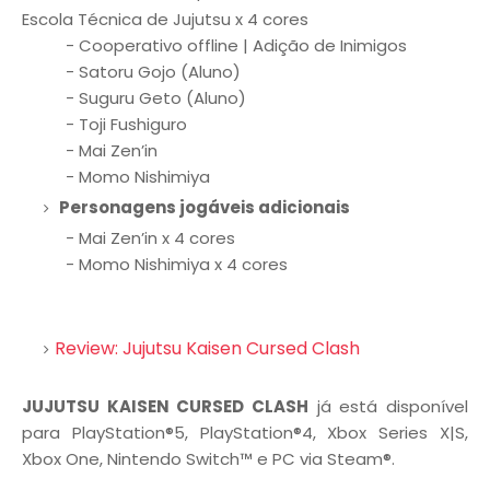
Escola Técnica de Jujutsu x 4 cores
- Cooperativo offline | Adição de Inimigos
- Satoru Gojo (Aluno)
- Suguru Geto (Aluno)
- Toji Fushiguro
- Mai Zen’in
- Momo Nishimiya
Personagens jogáveis adicionais
- Mai Zen’in x 4 cores
- Momo Nishimiya x 4 cores
Review: Jujutsu Kaisen Cursed Clash
JUJUTSU KAISEN CURSED CLASH
já está disponível
para PlayStation®5, PlayStation®4, Xbox Series X|S,
Xbox One, Nintendo Switch™ e PC via Steam®.