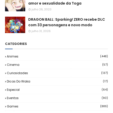
amor e sexualidade da Toga
julho 26, 2023
DRAGON BALL: Sparking! ZERO recebe DLC
com 33 personagens e novo modo
julho 31, 2026
CATEGORIES
Animes
(448)
Cinema
(57)
Curiosidades
(137)
Dicas Do Waka
(17)
Especial
(64)
Eventos
(90)
Games
(889)