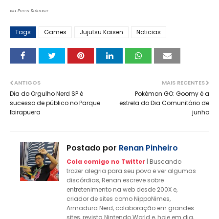
via Press Release
Tags
Games
Jujutsu Kaisen
Noticias
ANTIGOS
MAIS RECENTES
Dia do Orgulho Nerd SP é
Pokémon GO: Goomy é a
sucesso de público no Parque
estrela do Dia Comunitário de
Ibirapuera
junho
Postado por
Renan Pinheiro
Cola comigo no Twitter
| Buscando
trazer alegria para seu povo e ver algumas
discórdias, Renan escreve sobre
entretenimento na web desde 200X e,
criador de sites como NippoNimes,
Armadura Nerd, colaboração em grandes
sites, revista Nintendo World e, hoje em dia,