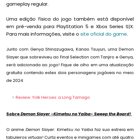
gameplay regular.
Uma edição física do jogo também está disponível
em pré-venda para PlayStation 5 e Xbox Series S|X.
Para mais informações, visite o
site oficial do game
.
Junto com Genya Shinazugawa, Kanao Tsuyuri, uma Demon
Slayer que sobreviveu ao Final Selection com Tanjiro e Genya,
será adicionada ao jogo! Fique de olho em uma atualização
gratuita contendo estes dois personagens jogáveis no meio
de 2024.
Review: Yolk Heroes: a Long Tamago
Sobre
Demon Slayer -Kimetsu no Yaiba- Sweep the Board!
O anime
Demon Slayer: Kimetsu no Yaiba
faz sua estreia em
tabuleiros virtuais! Curta eventos e minigames com até quatro