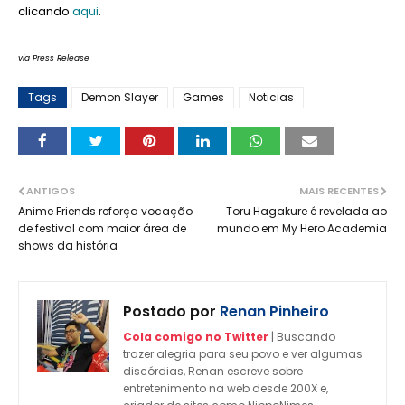
clicando
aqui
.
via Press Release
Tags
Demon Slayer
Games
Noticias
ANTIGOS
MAIS RECENTES
Anime Friends reforça vocação
Toru Hagakure é revelada ao
de festival com maior área de
mundo em My Hero Academia
shows da história
Postado por
Renan Pinheiro
Cola comigo no Twitter
| Buscando
trazer alegria para seu povo e ver algumas
discórdias, Renan escreve sobre
entretenimento na web desde 200X e,