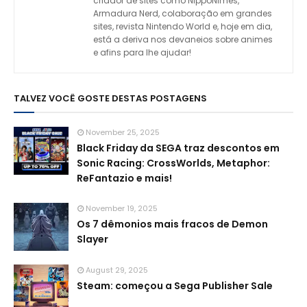
criador de sites como NippoNimes,
Armadura Nerd, colaboração em grandes
sites, revista Nintendo World e, hoje em dia,
está a deriva nos devaneios sobre animes
e afins para lhe ajudar!
TALVEZ VOCÊ GOSTE DESTAS POSTAGENS
November 25, 2025
Black Friday da SEGA traz descontos em
Sonic Racing: CrossWorlds, Metaphor:
ReFantazio e mais!
November 19, 2025
Os 7 dêmonios mais fracos de Demon
Slayer
August 29, 2025
Steam: começou a Sega Publisher Sale