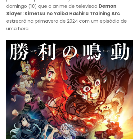
domingo (10) que o anime de televisão
Demon
Slayer: Kimetsu no Yaiba Hashira Training Arc
estreará na primavera de 2024 com um episódio de
uma hora.