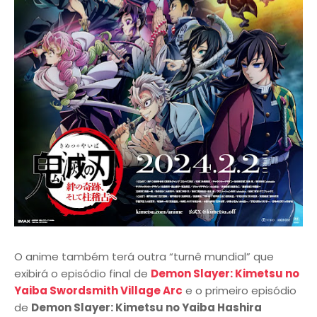
O anime também terá outra “turnê mundial” que
exibirá o episódio final de
Demon Slayer: Kimetsu no
Yaiba Swordsmith Village Arc
e o primeiro episódio
de
Demon Slayer: Kimetsu no Yaiba Hashira