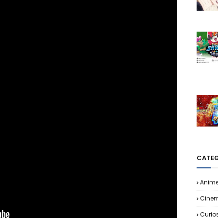
CATEG
Anim
Cine
Curio