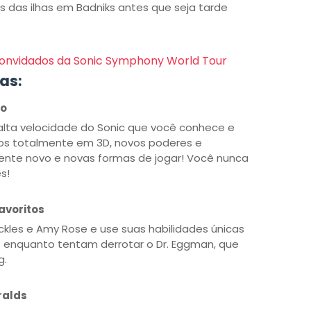
s das ilhas em Badniks antes que seja tarde
convidados da Sonic Symphony World Tour
as:
co
lta velocidade do Sonic que você conhece e
os totalmente em 3D, novos poderes e
mente novo e novas formas de jogar! Você nunca
s!
avoritos
uckles e Amy Rose e use suas habilidades únicas
ds enquanto tentam derrotar o Dr. Eggman, que
g.
ralds