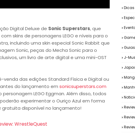
Dicas
Espec
Event
ão Digital Deluxe de
Sonic Superstars
, que
ck com skins de personagens LEGO e níveis para o
Game
ra, incluindo uma skin especial Sonic Rabbit que
Guias
onagem Sonic, peças do Mecha Sonic para o
lusivos, um livro de arte digital e uma mini-OST
J-Mus
Japa
Mang
-venda das edições Standard Física e Digital ou
rs antes do lançamento em
sonicsuperstars.com
Manh
 do personagem LEGO Eggman. Além disso, todos
Notic
 poderão experimentar o Ouriço Azul em forma
Revie
c
gratuita disponível no lançamento!
Revie
eview: WrestleQuest
Revi