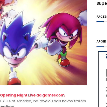
Supe
FACE
APOIE
Opening Night Live da gamescom
,
SEGA of America, Inc. revelou dois novos trailers
rontiers
.