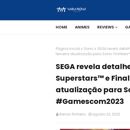
HOME
ANIMES
REVIEWS
G
Página inicial
Sonic
SEGA revela detalh
terceira atualização para Sonic Fronti
SEGA revela detalhe
Superstars™ e Final 
atualização para S
#Gamescom2023
Renan Pinheiro
agosto 23, 2023