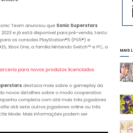
 Sonic Team anunciou que
Sonic Superstars
2023 e já está disponível para pré-venda, tanto
, para os consoles PlayStation®5 (PS5®) e
X|S, Xbox One, a família Nintendo Switch™ e PC, a
MAIS 
arceria para novos produtos licenciados
uperstars
destaca mais sobre o gameplay da
indo novos detalhes sobre o modo cooperativo
campanha completa com até mais três jogadores
fie até sete outros jogadores online ou três
ttle Mode. Mais informações podem ser