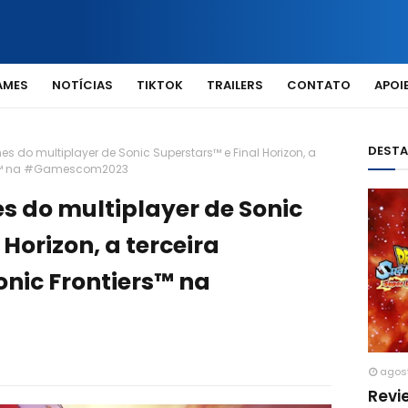
AMES
NOTÍCIAS
TIKTOK
TRAILERS
CONTATO
APOIE
DEST
es do multiplayer de Sonic Superstars™ e Final Horizon, a
ers™ na #Gamescom2023
s do multiplayer de Sonic
Horizon, a terceira
onic Frontiers™ na
agos
Revi