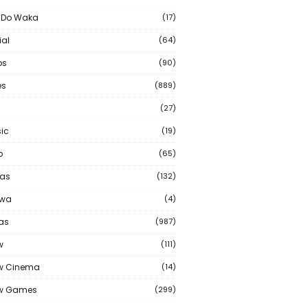
 Do Waka
(17)
ial
(64)
os
(90)
s
(889)
(27)
ic
(19)
o
(65)
as
(132)
wa
(4)
ias
(987)
w
(111)
w Cinema
(14)
ew Games
(299)