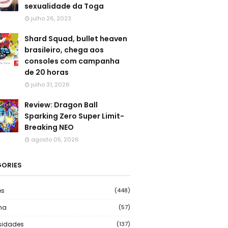
sexualidade da Toga
julho 26, 2023
Shard Squad, bullet heaven
brasileiro, chega aos
consoles com campanha
de 20 horas
julho 31, 2026
Review: Dragon Ball
Sparking Zero Super Limit-
Breaking NEO
agosto 05, 2026
ORIES
es
(448)
ma
(57)
sidades
(137)