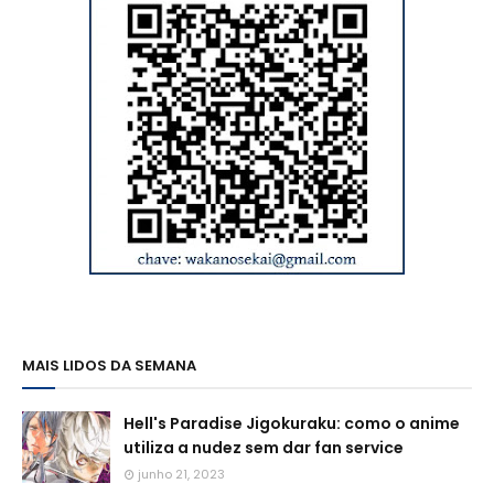
MAIS LIDOS DA SEMANA
Hell's Paradise Jigokuraku: como o anime
utiliza a nudez sem dar fan service
junho 21, 2023