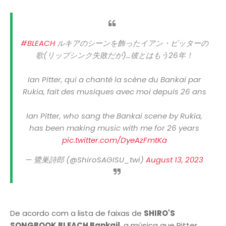
#BLEACH
ルキアのシーンを飾ったイアン・ピッターの
歌(リップシンク失敗だが)…彼とはもう26年！
Ian Pitter, qui a chanté la scène du Bankai par
Rukia, fait des musiques avec moi depuis 26 ans
Ian Pitter, who sang the Bankai scene by Rukia,
has been making music with me for 26 years
pic.twitter.com/DyeAzFmtKa
— 鷺巣詩郎 (@ShiroSAGISU_twi)
August 13, 2023
De acordo com a lista de faixas de
SHIRO'S
SONGBOOK BLEACH Bankai!
, a música que Pitter