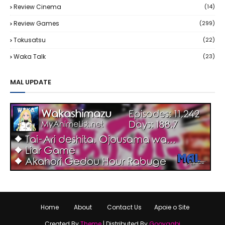
Review Cinema
(14)
Review Games
(299)
Tokusatsu
(22)
Waka Talk
(23)
MAL UPDATE
Home
About
Contact Us
Apoie o Site
Created By
Theme
| Distributed By
Gooyaabi