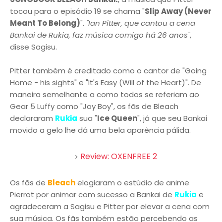
tocou para o episódio 19 se chama "
Slip Away (Never
Meant To Belong)
".
"Ian Pitter, que cantou a cena
Bankai de Rukia, faz música comigo há 26 anos"
,
disse Sagisu.
Pitter também é creditado como o cantor de "Going
Home - his sights" e "It's Easy (Will of the Heart)". De
maneira semelhante a como todos se referiam ao
Gear 5 Luffy como "Joy Boy", os fãs de Bleach
declararam
Rukia
sua "
Ice Queen
", já que seu Bankai
movido a gelo lhe dá uma bela aparência pálida.
Review: OXENFREE 2
Os fãs de
Bleach
elogiaram o estúdio de anime
Pierrot por animar com sucesso a Bankai de
Rukia
e
agradeceram a Sagisu e Pitter por elevar a cena com
sua música. Os fãs também estão percebendo as