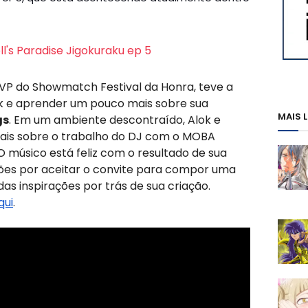
ll's Paradise Jigokuraku ep 5
MVP do Showmatch Festival da Honra, teve a
ok e aprender um pouco mais sobre sua
MAIS 
gs
. Em um ambiente descontraído, Alok e
is sobre o trabalho do DJ com o MOBA
 músico está feliz com o resultado de sua
zões por aceitar o convite para compor uma
das inspirações por trás de sua criação.
qui
.