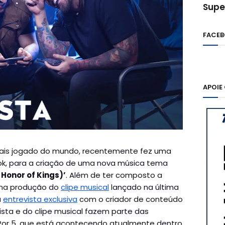
Supe
FACE
APOIE
mais jogado do mundo, recentemente fez uma
k, para a criação de uma nova música tema
 Honor of Kings)’
. Além de ter composto a
 na produção do
clipe musical
lançado na última
a
entrevista exclusiva
com o criador de conteúdo
ista e do clipe musical fazem parte das
Por 5, que está acontecendo atualmente dentro