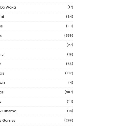
 Do Waka
(17)
ial
(64)
os
(90)
s
(889)
(27)
ic
(19)
o
(65)
as
(132)
wa
(4)
ias
(987)
w
(111)
w Cinema
(14)
ew Games
(299)