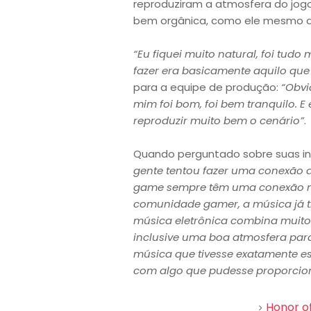
reproduziram a atmosfera do jogo
bem orgânica, como ele mesmo d
“Eu fiquei muito natural, foi tud
fazer era basicamente aquilo que 
para a equipe de produção:
“Obvi
mim foi bom, foi bem tranquilo. E 
reproduzir muito bem o cenário”
.
Quando perguntado sobre suas in
gente tentou fazer uma conexão 
game sempre têm uma conexão mui
comunidade gamer, a música já ti
música eletrônica combina muit
inclusive uma boa atmosfera para
música que tivesse exatamente es
com algo que pudesse proporcion
Honor of