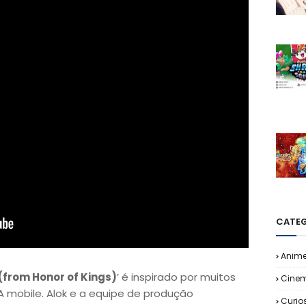
CATEG
Anim
(from Honor of Kings)
’ é inspirado por muitos
Cine
mobile. Alok e a equipe de produção
Curio