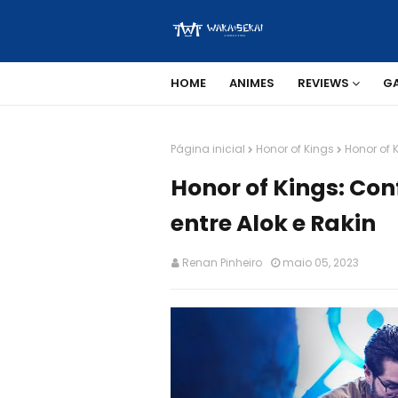
HOME
ANIMES
REVIEWS
G
Página inicial
Honor of Kings
Honor of K
Honor of Kings: Con
entre Alok e Rakin
Renan Pinheiro
maio 05, 2023