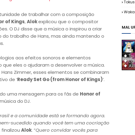
Tokus
Waka 
tunidade de trabalhar com a composição
r of Kings
,
Alok
explicou que o compositor
MAL U
s. O DJ disse que a música o inspirou a criar
do do trabalho de Hans, mas ainda mantendo o
s.
ogios aos efeitos sonoros e elementos
o que eles o ajudaram a desenvolver a música.
e Hans Zimmer, esses elementos se combinaram
ivo de ‘
Ready Set Go (from Honor of Kings)
’.
ando uma mensagem para os fãs de
Honor of
música do DJ.
rasil e a comunidade está se formando agora.
é bem-sucedido quando você tem uma cocriação
, finalizou
Alok
. “
Quero convidar vocês para