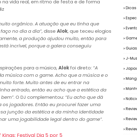
 na vida real, em ritmo de festa e de forma
Dicas
iz
Espec
o muito orgânico. A atuação que eu tinha que
Event
faço no dia a dia”
, disse
Alok
, que teceu elogios
amente, a produção ajudou muito, então para
Game
está incrível, porque a galera conseguiu
Guias
J-Mus
spirações para a música,
Alok
foi direto:
“A
Japa
da música com o game. Acho que a música e o
Mang
to forte. Muito antes de eu entrar na
Manh
nha entrado, então eu acho que a estética da
o bem”
. O DJ complementou:
“Eu acho que dá
Notic
 os jogadores. Então eu procurei fazer uma
Revie
sa junção da estética e da minha identidade
ar uma jogabilidade legal dentro do game”
.
Revie
Revi
 Kings: Festival Dia 5 por 5