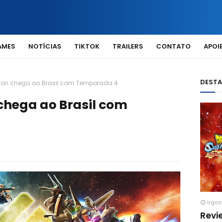
AMES
NOTÍCIAS
TIKTOK
TRAILERS
CONTATO
APOIE
DEST
on chega ao Brasil com Temporada 4
chega ao Brasil com
agos
Revi