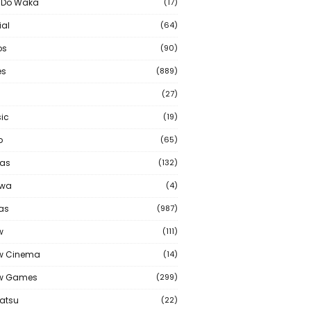
 Do Waka
(17)
ial
(64)
os
(90)
s
(889)
(27)
ic
(19)
o
(65)
as
(132)
wa
(4)
ias
(987)
w
(111)
w Cinema
(14)
ew Games
(299)
atsu
(22)