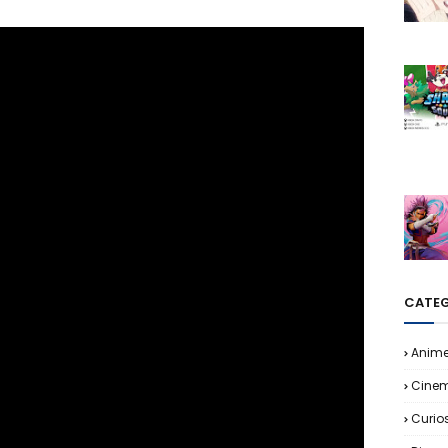
CATEG
Anim
Cine
Curio