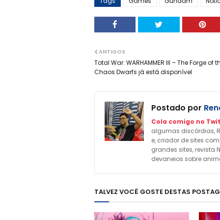
Tags
Games
Gundam
Noti
ANTIGOS
Total War: WARHAMMER III – The Forge of t
Chaos Dwarfs já está disponível
Postado por
Rena
Cola comigo no Twit
algumas discórdias, R
e, criador de sites c
grandes sites, revista 
devaneios sobre animes
TALVEZ VOCÊ GOSTE DESTAS POSTA