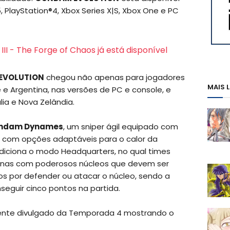
 PlayStation®4, Xbox Series X|S, Xbox One e PC
I - The Forge of Chaos já está disponível
EVOLUTION
chegou não apenas para jogadores
MAIS 
 e Argentina, nas versões de PC e console, e
ia e Nova Zelândia.
Gundam Dynames
, um sniper ágil equipado com
e com opções adaptáveis para o calor da
diciona o modo Headquarters, no qual times
onas com poderosos núcleos que devem ser
s por defender ou atacar o núcleo, sendo a
eguir cinco pontos na partida.
emente divulgado da Temporada 4 mostrando o