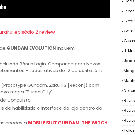
Dicas
Espec
Event
Game
uraku: episódio 2 review
Guias
 de
GUNDAM EVOLUTION
incluem:
J-Mus
Japa
 incluindo Bônus Login, Campanha para Novos
ornantes - todos ativos de 12 de abril até 17
Mang
Manh
 (Prototype Gundam, Zaku II S [Recon]) com
Notic
novo mapa “Buried City”.
de Conquista.
Revie
s de habilidade e interface da loja dentro do
Revie
Revi
lacionados a
MOBILE SUIT GUNDAM: THE WITCH
Tokus