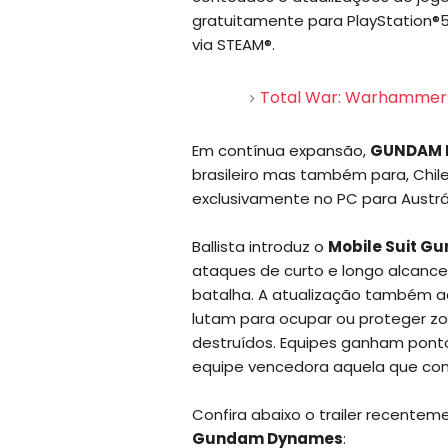
gratuitamente para PlayStation®5,
via STEAM®.
Total War: Warhammer II
Em contínua expansão,
GUNDAM 
brasileiro mas também para, Chile
exclusivamente no PC para Austrál
Ballista introduz o
Mobile Suit 
ataques de curto e longo alcanc
batalha. A atualização também a
lutam para ocupar ou proteger z
destruídos. Equipes ganham ponto
equipe vencedora aquela que cons
Confira abaixo o trailer recent
Gundam Dynames
: