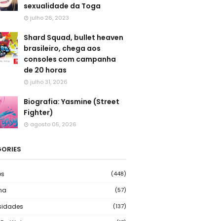
sexualidade da Toga
julho 26, 2023
Shard Squad, bullet heaven
brasileiro, chega aos
consoles com campanha
de 20 horas
julho 31, 2026
Biografia: Yasmine (Street
Fighter)
agosto 05, 2026
ORIES
es
(448)
ma
(57)
sidades
(137)