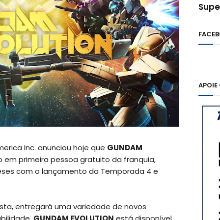
Supe
FACE
APOIE
erica Inc. anunciou hoje que
GUNDAM
iro em primeira pessoa gratuito da franquia,
 meses com o lançamento da Temporada 4 e
sta, entregará uma variedade de novos
bilidade.
GUNDAM EVOLUTION
está disponível