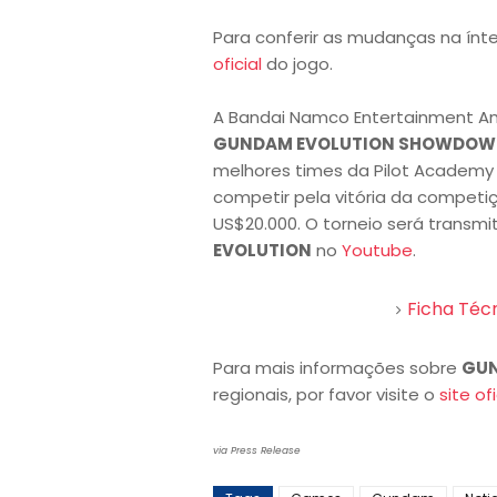
Para conferir as mudanças na ínt
oficial
do jogo.
A Bandai Namco Entertainment Ame
GUNDAM EVOLUTION SHOWDO
melhores times da Pilot Academy e
competir pela vitória da competi
US$20.000. O torneio será transmit
EVOLUTION
no
Youtube
.
Ficha Téc
Para mais informações sobre
GUN
regionais, por favor visite o
site ofi
via Press Release