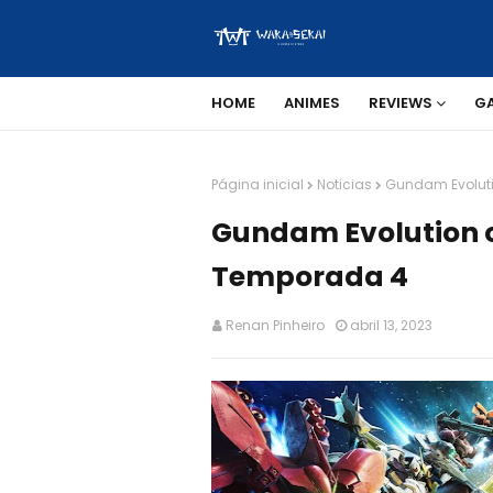
HOME
ANIMES
REVIEWS
G
Página inicial
Noticias
Gundam Evoluti
Gundam Evolution 
Temporada 4
Renan Pinheiro
abril 13, 2023