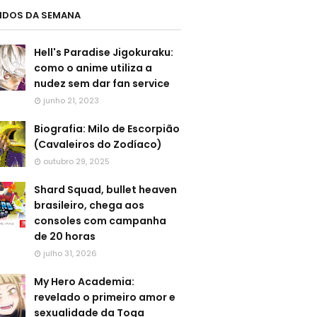
LIDOS DA SEMANA
Hell's Paradise Jigokuraku:
como o anime utiliza a
nudez sem dar fan service
junho 21, 2023
Biografia: Milo de Escorpião
(Cavaleiros do Zodíaco)
outubro 29, 2025
Shard Squad, bullet heaven
brasileiro, chega aos
consoles com campanha
de 20 horas
julho 31, 2026
My Hero Academia:
revelado o primeiro amor e
sexualidade da Toga