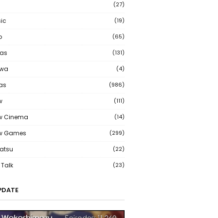
(27)
ic
(19)
o
(65)
as
(131)
wa
(4)
ias
(986)
w
(111)
w Cinema
(14)
ew Games
(299)
atsu
(22)
Talk
(23)
PDATE