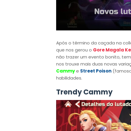
Após o término da caçada na coll
que nos gerou o
Gore Magala K
não trazer um evento bonito, tem
nos trouxe mais duas novas vari
Cammy
e
Street Poison
(famosa 
habilidades.
Trendy Cammy