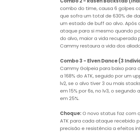
Combo 2 - Rasen Backstab (Indi
combo do time, causa 6 golpes c
que sofra um total de 630% de d
um estado de buff ao alvo. Após d
ataque para si mesmo quando po
do alvo, maior a vida recuperada
Cammy restaura a vida dos aliado
Combo 3 - Elven Dance (3 Indivi
Cammy Golpeia para baixo para at
a 168% do ATK, seguido por um up
lv2, se o alvo tiver 3 ou mais stac
em 15% por 6s, no lv3, o segundo 
em 25%.
Choque:
O novo status faz com q
ATK para cada ataque recebido po
precisão e resistência a efeitos i