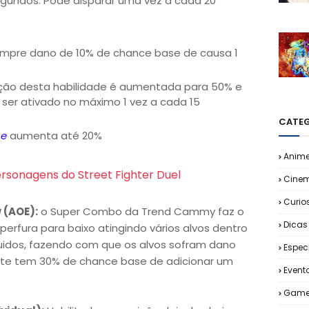
segundos. Pode disparar uma vez a cada 20
empre dano de 10% de chance base de causa 1
ação desta habilidade é aumentada para 50% e
 ser ativado no máximo 1 vez a cada 15
CATEG
ue
aumenta até 20%
Anim
rsonagens do Street Fighter Duel
Cine
Curio
 (AOE):
o Super Combo da Trend Cammy faz o
Dicas
 perfura para baixo atingindo vários alvos dentro
uidos, fazendo com que os alvos sofram dano
Espec
ute tem 30% de chance base de adicionar um
Event
Game