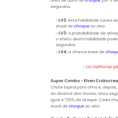
área de dano de
choque
, por 5 
segundos.
LV2:
esta habilidade causa s
stack de
choque
ao alvo.
LV3:
a probabilidade de ativ
o efeito desta habilidade pode
segundos.
LV4:
a chance base de
choq
Os melhores pe
Super Combo - Elven Crokscrew
Chute Espiral para cima e, depois,
do alcance dos chutes, cinco seg
igual a 725% do ataque. Cada ch
stack de
choque
ao alvo.