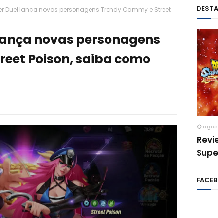
DEST
hter Duel lança novas personagens Trendy Cammy e Street
l lança novas personagens
eet Poison, saiba como
agos
Revi
Supe
FACE