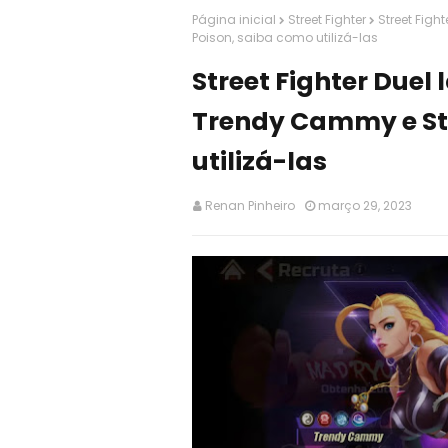
Página inicial
Street Fighter
Street Fig
Poison, saiba como utilizá-las
Street Fighter Due
Trendy Cammy e Str
utilizá-las
Renan Pinheiro
março 29, 2023