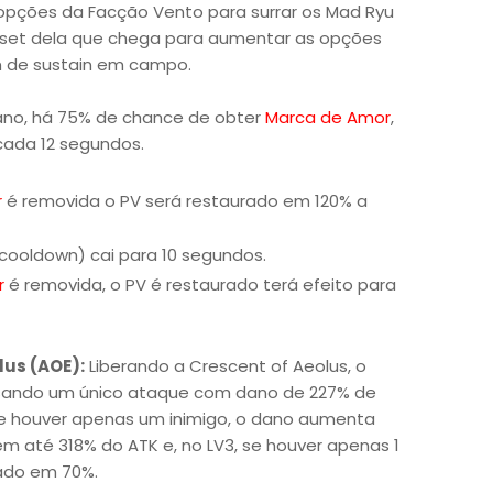
pções da Facção Vento para surrar os Mad Ryu
set dela que chega para aumentar as opções
m de sustain em campo.
ano, há 75% de chance de obter
Marca de Amor
,
cada 12 segundos.
r
é removida o PV será restaurado em 120% a
(cooldown) cai para 10 segundos.
r
é removida, o PV é restaurado terá efeito para
lus (AOE):
Liberando a Crescent of Aeolus, o
ausando um único ataque com dano de 227% de
Se houver apenas um inimigo, o dano aumenta
 até 318% do ATK e, no LV3, se houver apenas 1
tado em 70%.