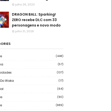
julho 26, 2023
DRAGON BALL: Sparking!
ZERO recebe DLC com 33
personagens e novo modo
julho 31, 2026
ORIES
es
(448)
ma
(57)
sidades
(137)
 Do Waka
(17)
ial
(64)
os
(90)
s
(889)