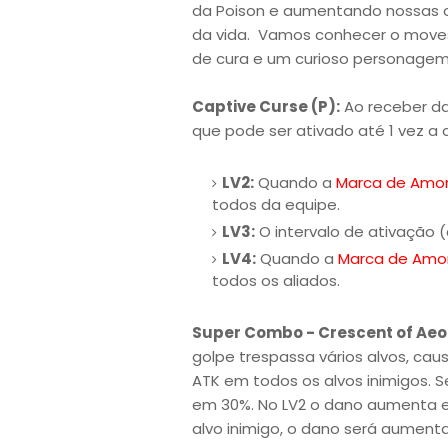
da Poison e aumentando nossas o
da vida. Vamos conhecer o move
de cura e um curioso personage
Captive Curse (P):
Ao receber d
que pode ser ativado até 1 vez a 
LV2:
Quando a
Marca de Amo
todos da equipe.
LV3:
O intervalo de ativação 
LV4:
Quando a
Marca de Amo
todos os aliados.
Super Combo - Crescent of Aeo
golpe trespassa vários alvos, c
ATK em todos os alvos inimigos. 
em 30%. No LV2 o dano aumenta em
alvo inimigo, o dano será aumen