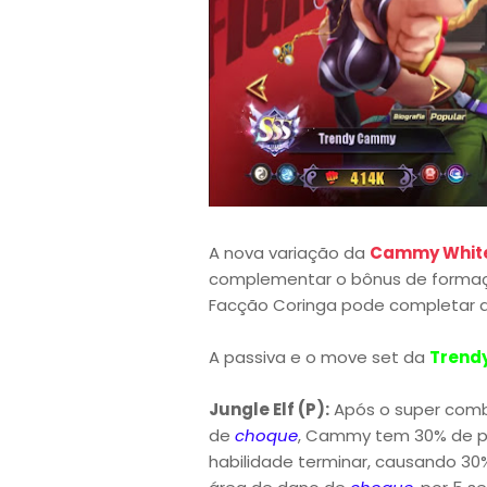
A nova variação da
Cammy Whit
complementar o bônus de formaç
Facção Coringa pode completar a
A passiva e o move set da
Trend
Jungle Elf (P):
Após o super comb
de
choque
, Cammy tem 30% de pr
habilidade terminar, causando 30