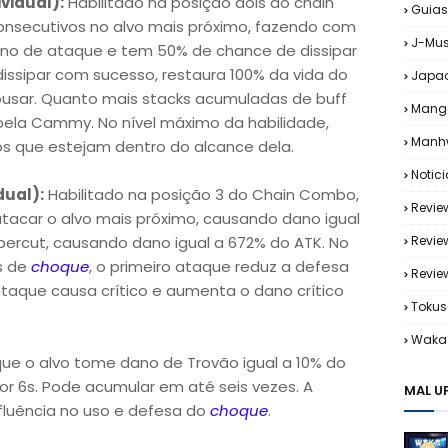
vidual):
Habilitado na posição dois do chain
Guias
onsecutivos no alvo mais próximo, fazendo com
J-Mus
ano de ataque e tem 50% de chance de dissipar
issipar com sucesso, restaura 100% da vida do
Japa
usar. Quanto mais stacks acumuladas de buff
Mang
 pela Cammy. No nível máximo da habilidade,
Manh
s que estejam dentro do alcance dela.
Notic
dual):
Habilitado na posição 3 do Chain Combo,
Revie
acar o alvo mais próximo, causando dano igual
percut, causando dano igual a 672% do ATK. No
Revie
ks de
choque
, o primeiro ataque reduz a defesa
Revi
ataque causa crítico e aumenta o dano crítico
Tokus
Waka 
ue o alvo tome dano de Trovão igual a 10% do
r 6s. Pode acumular em até seis vezes. A
MAL U
nfluência no uso e defesa do
choque
.