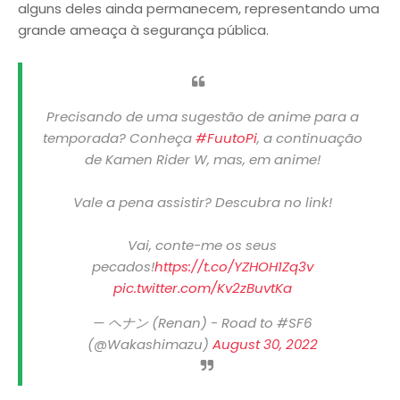
alguns deles ainda permanecem, representando uma
grande ameaça à segurança pública.
Precisando de uma sugestão de anime para a
temporada? Conheça
#FuutoPi
, a continuação
de Kamen Rider W, mas, em anime!
Vale a pena assistir? Descubra no link!
Vai, conte-me os seus
pecados!
https://t.co/YZHOH1Zq3v
pic.twitter.com/Kv2zBuvtKa
— ヘナン (Renan) - Road to #SF6
(@Wakashimazu)
August 30, 2022