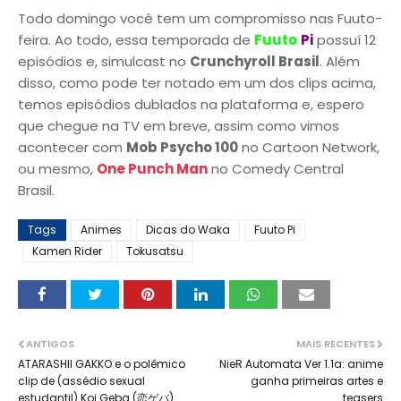
Todo domingo você tem um compromisso nas Fuuto-
feira. Ao todo, essa temporada de
Fuuto
Pi
possuí 12
episódios e, simulcast no
Crunchyroll Brasil
. Além
disso, como pode ter notado em um dos clips acima,
temos episódios dublados na plataforma e, espero
que chegue na TV em breve, assim como vimos
acontecer com
Mob Psycho 100
no Cartoon Network,
ou mesmo,
One Punch Man
no Comedy Central
Brasil.
Tags
Animes
Dicas do Waka
Fuuto Pi
Kamen Rider
Tokusatsu
ANTIGOS
MAIS RECENTES
ATARASHII GAKKO e o polêmico
NieR Automata Ver 1.1a: anime
clip de (assédio sexual
ganha primeiras artes e
estudantil) Koi Geba (恋ゲバ)
teasers