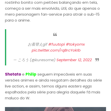
rostinho bonito com peitões balançando em tela,
começa a ser mais envolvida, útil, do que apenas o
mero personagem fan-service para atrair o sub-15
para o anime.
お着替えgif
#fuutopi
#tokyomx
pic.twitter.com/rqBrcYokIb
— ころう (@kuresome)
September 12, 2022
Shotato
e
Philip
seguem impecáveis em suas
versões animes e ainda resgatam detalhes da série
live action, e assim, temos alguns
easters eggs
espalhados pela série para alegria daquele fã mais
maluco do W.