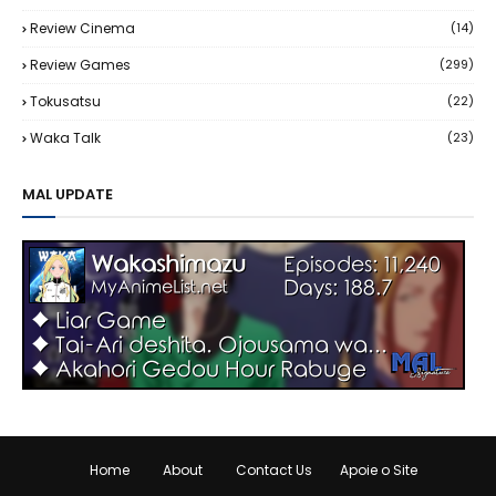
Review Cinema
(14)
Review Games
(299)
Tokusatsu
(22)
Waka Talk
(23)
MAL UPDATE
Home
About
Contact Us
Apoie o Site