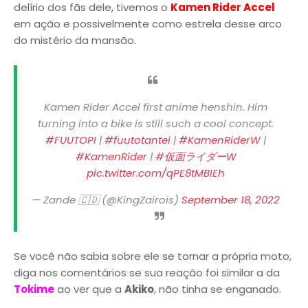
delírio dos fãs dele, tivemos o
Kamen Rider Accel
em ação e possivelmente como estrela desse arco
do mistério da mansão.
Kamen Rider Accel first anime henshin. Him
turning into a bike is still such a cool concept.
#FUUTOPI
|
#fuutotantei
|
#KamenRiderW
|
#KamenRider
|
#仮面ライダーW
pic.twitter.com/qPE8tMBIEh
— Zande 🇨🇩 (@KingZairois)
September 18, 2022
Se você não sabia sobre ele se tornar a própria moto,
diga nos comentários se sua reação foi similar a da
Tokime
ao ver que a
Akiko
, não tinha se enganado.