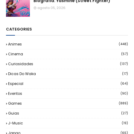
Biografia: Yasmine (Street Fighter)
agosto 05, 2026
CATEGORIES
Animes
(448)
Cinema
(57)
Curiosidades
(137)
Dicas Do Waka
(17)
Especial
(64)
Eventos
(90)
Games
(889)
Guias
(27)
J-Music
(19)
Japao
(65)