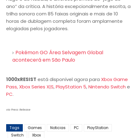
ano” da crítica. A história excepcionalmente escrita, a
trilha sonora com 85 faixas originais e mais de 10
horas de dublagem completa foram amplamente
elogiadas pelos jogadores.
Pokémon GO Área Selvagem Global
acontecerá em São Paulo
1000xRESIST
está disponível agora para
Xbox Game
Pass, Xbox Series X|S
,
PlayStation 5
,
Nintendo Switch
e
PC
.
via Press Release
Tags
Games
Noticias
PC
PlayStation
Switch
Xbox