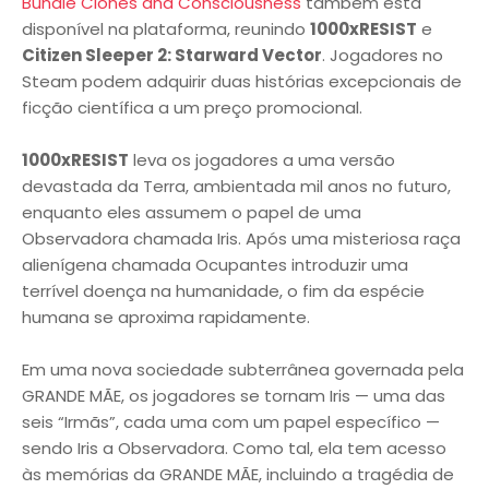
Bundle Clones and Consciousness
também está
disponível na plataforma, reunindo
1000xRESIST
e
Citizen Sleeper 2: Starward Vector
. Jogadores no
Steam podem adquirir duas histórias excepcionais de
ficção científica a um preço promocional.
1000xRESIST
leva os jogadores a uma versão
devastada da Terra, ambientada mil anos no futuro,
enquanto eles assumem o papel de uma
Observadora chamada Iris. Após uma misteriosa raça
alienígena chamada Ocupantes introduzir uma
terrível doença na humanidade, o fim da espécie
humana se aproxima rapidamente.
Em uma nova sociedade subterrânea governada pela
GRANDE MÃE, os jogadores se tornam Iris — uma das
seis “Irmãs”, cada uma com um papel específico —
sendo Iris a Observadora. Como tal, ela tem acesso
às memórias da GRANDE MÃE, incluindo a tragédia de