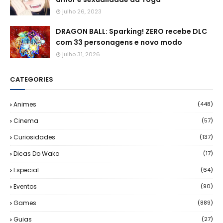
julho 26, 2023
DRAGON BALL: Sparking! ZERO recebe DLC
com 33 personagens e novo modo
julho 31, 2026
CATEGORIES
Animes
(448)
Cinema
(57)
Curiosidades
(137)
Dicas Do Waka
(17)
Especial
(64)
Eventos
(90)
Games
(889)
Guias
(27)