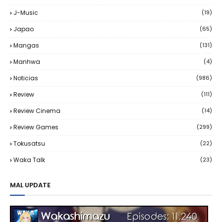
J-Music
(19)
Japao
(65)
Mangas
(131)
Manhwa
(4)
Noticias
(986)
Review
(111)
Review Cinema
(14)
Review Games
(299)
Tokusatsu
(22)
Waka Talk
(23)
MAL UPDATE