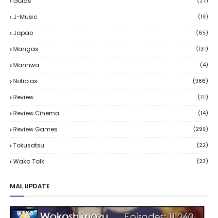
Guias
(27)
J-Music
(19)
Japao
(65)
Mangas
(131)
Manhwa
(4)
Noticias
(986)
Review
(111)
Review Cinema
(14)
Review Games
(299)
Tokusatsu
(22)
Waka Talk
(23)
MAL UPDATE