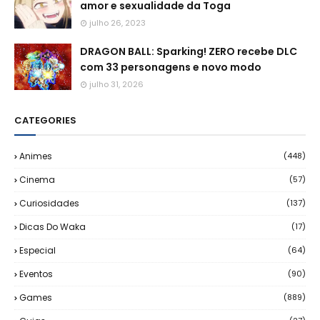
amor e sexualidade da Toga
julho 26, 2023
DRAGON BALL: Sparking! ZERO recebe DLC
com 33 personagens e novo modo
julho 31, 2026
CATEGORIES
Animes
(448)
Cinema
(57)
Curiosidades
(137)
Dicas Do Waka
(17)
Especial
(64)
Eventos
(90)
Games
(889)