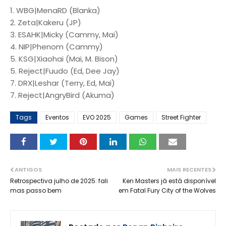
1. WBG|MenaRD (Blanka)
2. Zeta|Kakeru (JP)
3. ESAHK|Micky (Cammy, Mai)
4. NIP|Phenom (Cammy)
5. KSG|Xiaohai (Mai, M. Bison)
5. Reject|Fuudo (Ed, Dee Jay)
7. DRX|Leshar (Terry, Ed, Mai)
7. Reject|AngryBird (Akuma)
Tags
Eventos
EVO 2025
Games
Street Fighter
ANTIGOS
MAIS RECENTES
Retrospectiva julho de 2025: fali
Ken Masters já está disponível
mas passo bem
em Fatal Fury City of the Wolves