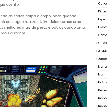
Curio
ue atento.
Dicas
são as serras corpo a corpo, boas quando
Espec
kk consegue realizar. Além delas temos uma
as melhores mais de perto e outros dando uma
Event
mais distante.
Game
Guias
J-Mus
Japa
Mang
Manh
Notic
Revie
Revie
Revi