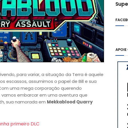
Supe
FACE
APOIE
endo, para variar, a situação da Terra é aquele
s escassos, assumimos o papel de Bill e sua
. Com uma mega corporação querendo
is, vamos embarcar em uma aventura que
eth, sua namorada em
Mekkablood Quarry
anha primeiro DLC