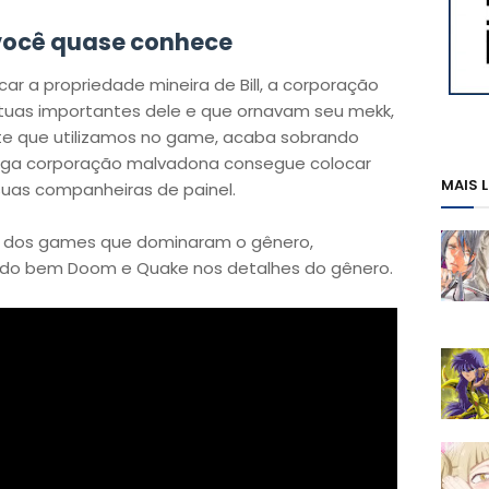
você quase conhece
ar a propriedade mineira de Bill, a corporação
tátuas importantes dele e que ornavam seu mekk,
te que utilizamos no game, acaba sobrando
ega corporação malvadona consegue colocar
MAIS 
uas companheiras de painel.
e dos games que dominaram o gênero,
ndo bem Doom e Quake nos detalhes do gênero.