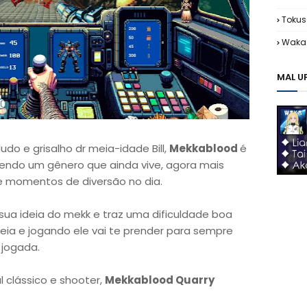
Tokus
Waka 
MAL U
o e grisalho dr meia-idade Bill,
Mekkablood
é
endo um gênero que ainda vive, agora mais
 momentos de diversão no dia.
 sua ideia do mekk e traz uma dificuldade boa
ideia e jogando ele vai te prender para sempre
 jogada.
 clássico e shooter,
Mekkablood Quarry