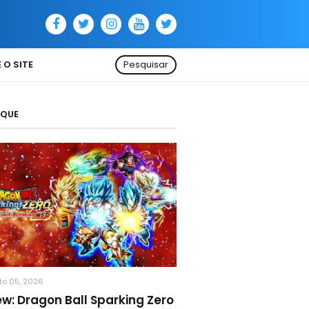
 O SITE
Pesquisar
AQUE
to 05, 2026
ew: Dragon Ball Sparking Zero