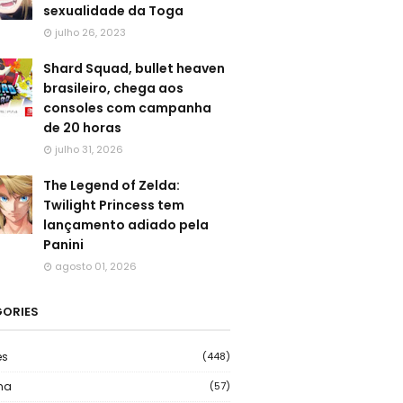
sexualidade da Toga
julho 26, 2023
Shard Squad, bullet heaven
brasileiro, chega aos
consoles com campanha
de 20 horas
julho 31, 2026
The Legend of Zelda:
Twilight Princess tem
lançamento adiado pela
Panini
agosto 01, 2026
ORIES
es
(448)
ma
(57)