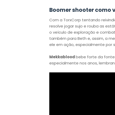
Boomer shooter como 
Com a TorxCorp tentando reivindic
resolve jogar sujo e rouba as es
o veículo de exploração e comba
também para Beth e, assim, a m
ele em ação, especialmente por s
Mekkablood
bebe forte da font
especialmente nos anos, lembra