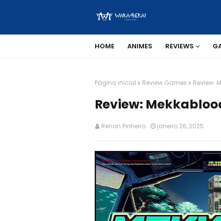
HOME
ANIMES
REVIEWS
G
Página inicial
Review Games
Review: 
Review: Mekkabloo
Renan Pinheiro
janeiro 26, 2025