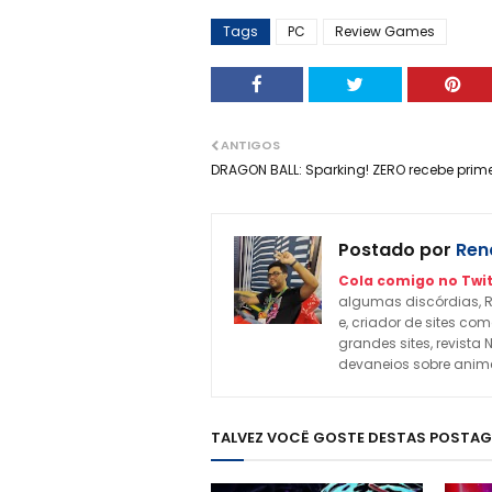
Tags
PC
Review Games
ANTIGOS
DRAGON BALL: Sparking! ZERO recebe prime
Postado por
Rena
Cola comigo no Twit
algumas discórdias, R
e, criador de sites c
grandes sites, revista 
devaneios sobre animes
TALVEZ VOCÊ GOSTE DESTAS POSTA