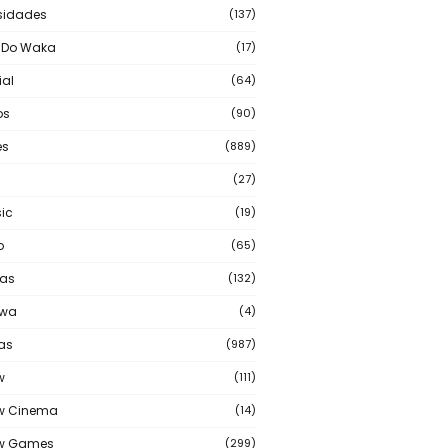
sidades
(137)
 Do Waka
(17)
ial
(64)
os
(90)
s
(889)
(27)
ic
(19)
o
(65)
as
(132)
wa
(4)
ias
(987)
w
(111)
w Cinema
(14)
ew Games
(299)