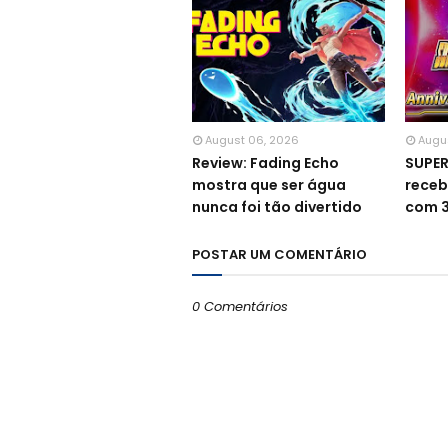
August 06, 2026
Augu
Review: Fading Echo
SUPE
mostra que ser água
receb
nunca foi tão divertido
com 3
POSTAR UM COMENTÁRIO
0 Comentários