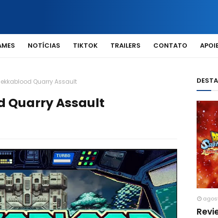
AMES
NOTÍCIAS
TIKTOK
TRAILERS
CONTATO
APOIE
DEST
Mekkablood Quarry Assault
d Quarry Assault
agos
Revi