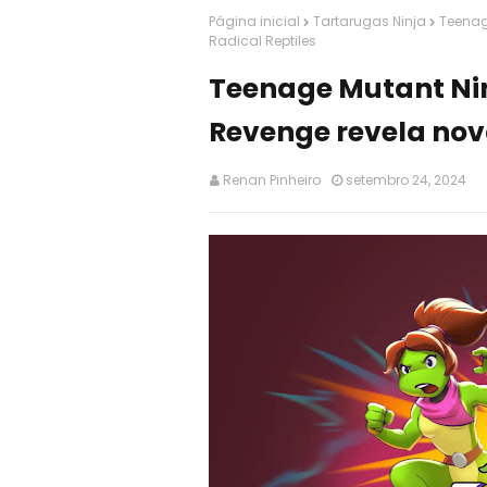
Página inicial
Tartarugas Ninja
Teenag
Radical Reptiles
Teenage Mutant Nin
Revenge revela nov
Renan Pinheiro
setembro 24, 2024