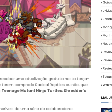
Guias
J-Mus
Japa
Mang
Manh
Notic
Revie
Revie
Revi
Tokus
eceber uma atualização gratuita nesta terça-
 terem comprado Radical Reptiles ou não, que
Waka 
a
Teenage Mutant Ninja Turtles: Shredder's
MAL U
críveis de uma série de colaboradores