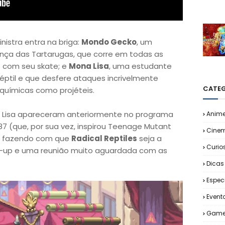
inistra entra na briga:
Mondo Gecko
, um
ança das Tartarugas, que corre em todas as
 com seu skate; e
Mona Lisa
, uma estudante
éptil e que desfere ataques incrivelmente
CATEG
 químicas como projéteis.
Lisa apareceram anteriormente no programa
Anim
987 (que, por sua vez, inspirou Teenage Mutant
Cine
e), fazendo com que
Radical Reptiles
seja a
Curio
-up e uma reunião muito aguardada com as
Dicas
Espec
Event
Game