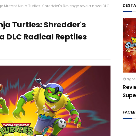
DEST
e Mutant Ninja Turtles: Shredder's Revenge revela nova DLC
ja Turtles: Shredder's
a DLC Radical Reptiles
agos
Revi
Supe
FACE