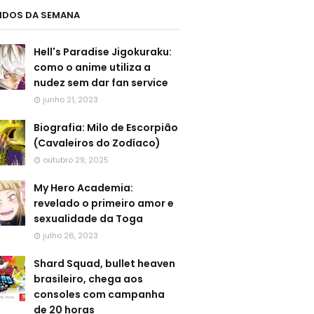
LIDOS DA SEMANA
Hell's Paradise Jigokuraku:
como o anime utiliza a
nudez sem dar fan service
junho 21, 2023
Biografia: Milo de Escorpião
(Cavaleiros do Zodíaco)
outubro 29, 2025
My Hero Academia:
revelado o primeiro amor e
sexualidade da Toga
julho 26, 2023
Shard Squad, bullet heaven
brasileiro, chega aos
consoles com campanha
de 20 horas