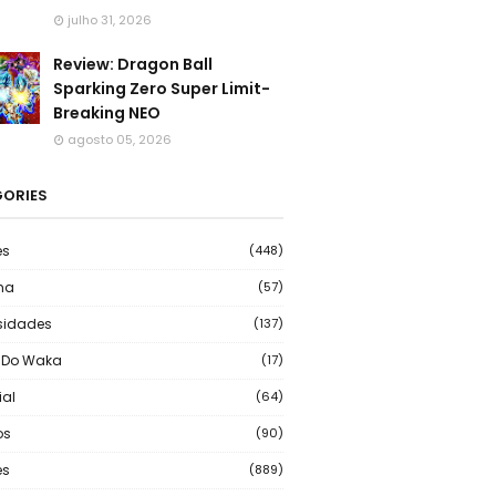
julho 31, 2026
Review: Dragon Ball
Sparking Zero Super Limit-
Breaking NEO
agosto 05, 2026
ORIES
es
(448)
ma
(57)
sidades
(137)
 Do Waka
(17)
ial
(64)
os
(90)
s
(889)