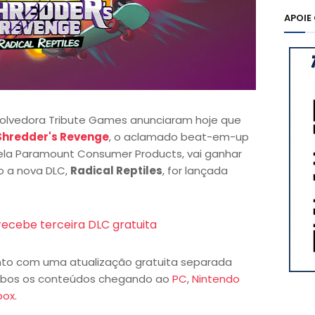
APOIE
olvedora Tribute Games anunciaram hoje que
 Shredder's Revenge
, o aclamado beat-em-up
la Paramount Consumer Products, vai ganhar
o a nova DLC,
Radical Reptiles
, for lançada
recebe terceira DLC gratuita
nto com uma atualização gratuita separada
mbos os conteúdos chegando ao
PC
,
Nintendo
box
.