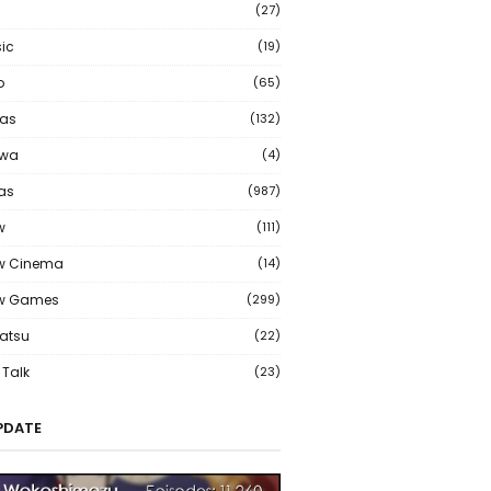
(27)
ic
(19)
o
(65)
as
(132)
wa
(4)
ias
(987)
w
(111)
w Cinema
(14)
ew Games
(299)
atsu
(22)
Talk
(23)
PDATE