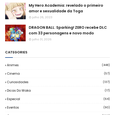
My Hero Academia: revelado o primeiro
amor e sexualidade da Toga
julho 26, 2023
DRAGON BALL: Sparking! ZERO recebe DLC
com 33 personagens e novo modo
julho 31, 2026
CATEGORIES
Animes
(448)
Cinema
(57)
Curiosidades
(137)
Dicas Do Waka
(17)
Especial
(64)
Eventos
(90)