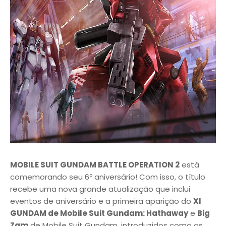
MOBILE SUIT GUNDAM BATTLE OPERATION 2
está
comemorando seu 6º aniversário! Com isso, o título
recebe uma nova grande atualização que inclui
eventos de aniversário e a primeira aparição do
XI
GUNDAM de Mobile Suit Gundam: Hathaway
e
Big
Zam
de Mobile Suit Gundam, introduzidos como os