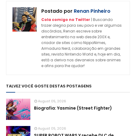
Postado por
Renan Pinheiro
Cola comigo no Twitter
| Buscando
trazer alegria para seu povo e ver algumas
discórdias, Renan escreve sobre
entretenimento na web desde 200X e,
criador de sites como NippoNimes,
Armadura Nerd, colaboração em grandes
sites, revista Nintendo World e, hoje em dia,
está a deriva nos devaneios sobre animes
e afins para lhe ajudar!
TALVEZ VOCÊ GOSTE DESTAS POSTAGENS
August 05, 2026
Biografia: Yasmine (Street Fighter)
August 05, 2026
SUPER ROBOT WARS Y recebe DLC de