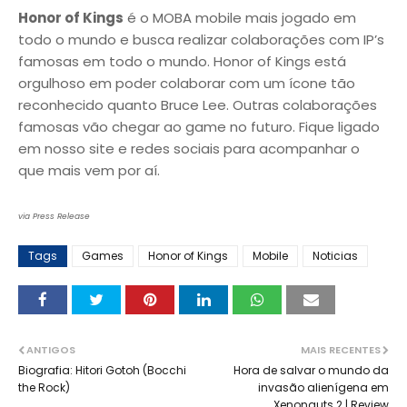
Honor of Kings
é o MOBA mobile mais jogado em
todo o mundo e busca realizar colaborações com IP’s
famosas em todo o mundo. Honor of Kings está
orgulhoso em poder colaborar com um ícone tão
reconhecido quanto Bruce Lee. Outras colaborações
famosas vão chegar ao game no futuro. Fique ligado
em nosso site e redes sociais para acompanhar o
que mais vem por aí.
via Press Release
Tags
Games
Honor of Kings
Mobile
Noticias
ANTIGOS
MAIS RECENTES
Biografia: Hitori Gotoh (Bocchi
Hora de salvar o mundo da
the Rock)
invasão alienígena em
Xenonauts 2 | Review