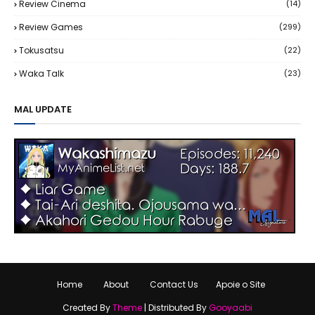
Review Cinema
(14)
Review Games
(299)
Tokusatsu
(22)
Waka Talk
(23)
MAL UPDATE
Home
About
Contact Us
Apoie o Site
Created By
Theme
| Distributed By
Gooyaabi