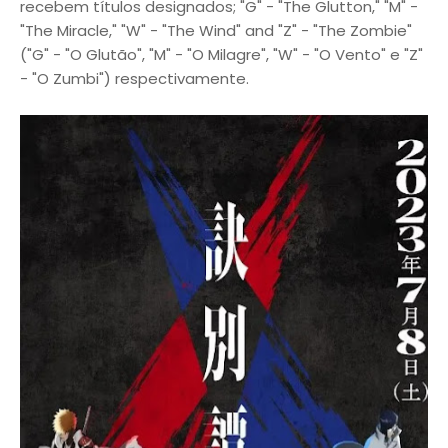
recebem títulos designados; "G" - "The Glutton," "M" -
"The Miracle," "W" - "The Wind" and "Z" - "The Zombie"
("G" - "O Glutão", "M" - "O Milagre", "W" - "O Vento" e "Z"
- "O Zumbi") respectivamente.