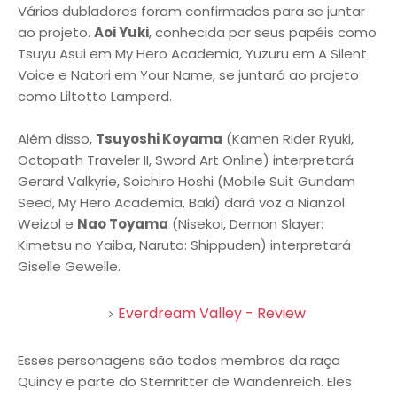
Vários dubladores foram confirmados para se juntar
ao projeto.
Aoi Yuki
, conhecida por seus papéis como
Tsuyu Asui em My Hero Academia, Yuzuru em A Silent
Voice e Natori em Your Name, se juntará ao projeto
como Liltotto Lamperd.
Além disso,
Tsuyoshi Koyama
(Kamen Rider Ryuki,
Octopath Traveler II, Sword Art Online) interpretará
Gerard Valkyrie, Soichiro Hoshi (Mobile Suit Gundam
Seed, My Hero Academia, Baki) dará voz a Nianzol
Weizol e
Nao Toyama
(Nisekoi, Demon Slayer:
Kimetsu no Yaiba, Naruto: Shippuden) interpretará
Giselle Gewelle.
Everdream Valley - Review
Esses personagens são todos membros da raça
Quincy e parte do Sternritter de Wandenreich. Eles