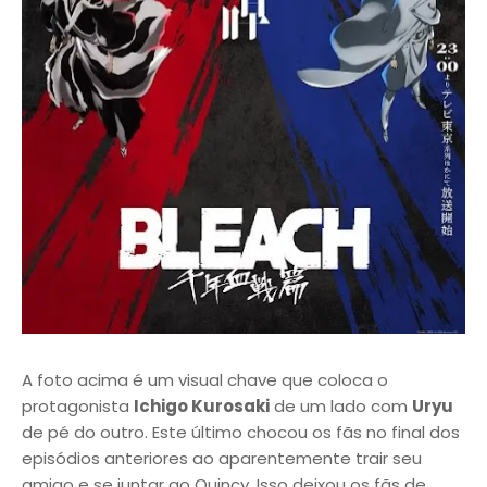
A foto acima é um visual chave que coloca o
protagonista
Ichigo Kurosaki
de um lado com
Uryu
de pé do outro. Este último chocou os fãs no final dos
episódios anteriores ao aparentemente trair seu
amigo e se juntar ao Quincy. Isso deixou os fãs de