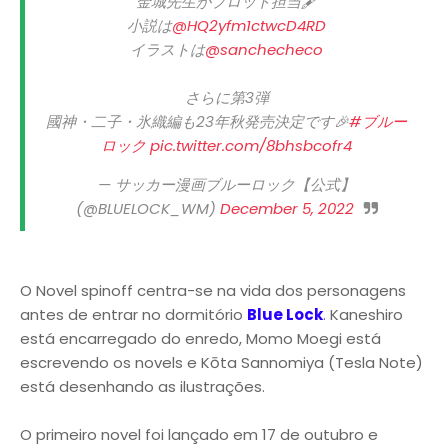
金城先生がプロット担当🖋
小説は
@HQ2yfm1ctwcD4RD
イラストは
@sanchecheco
さらに第3弾
國神・二子・氷織編も23年秋発売決定です🎉
#ブルー
ロック
pic.twitter.com/8bhsbcofr4
— サッカー漫画ブルーロック【公式】
(@BLUELOCK_WM)
December 5, 2022
O Novel spinoff centra-se na vida dos personagens
antes de entrar no dormitório
Blue Lock
. Kaneshiro
está encarregado do enredo, Momo Moegi está
escrevendo os novels e Kōta Sannomiya (Tesla Note)
está desenhando as ilustrações.
O primeiro novel foi lançado em 17 de outubro e