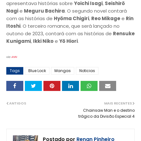
apresentava histórias sobre
Yoichi Isagi
,
Seishirō
Nagi
e
Meguru Bachira
. O segundo novel contará
com as histórias de
Hyōma Chigiri
,
Reo Mikage
e
Rin
Itoshi
. O terceiro romance, que será lançado no
outono de 2023, contará com as histórias de
Rensuke
Kunigami
,
Ikki Niko
e
Yō Hiori
.
via
ANN
Tags
Blue Lock
Mangas
Noticias
ANTIGOS
MAIS RECENTES
Chainsaw Man e o destino
trágico da Divisão Especial 4
Postado por
Renan Pinheiro