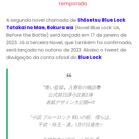
temporada
A segunda novel chamada de
Shōsetsu Blue Lock
Tatakai no Mae, Bokura wa
(Novel Blue Lock: Us,
Before the Battle) será lançada em 17 de janeiro de
2023. Já a terceira Novel, que também foi confirmada,
será lançada no outono de 2023. Abaixo o tweet de
divulgação da conta oficial do
Blue Lock
:
〝青い監獄〟入寮前の物語📚
公式前日譚小説第2弾
表紙デザイン大公開👀‼️
『小説 ブルーロック 戦いの前、僕らは。
千切・玲王・凛』1月17日発売✨