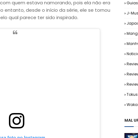
com quem estava namorando, pois ela não era
Guias
o entanto, desde o início da série, ele se tornou
J-Mus
o qual parece ter sido inspirado.
Japa
Mang
Manh
Notic
Revie
Revie
Revi
Tokus
Waka 
MAL U
ssa foto no Instagram