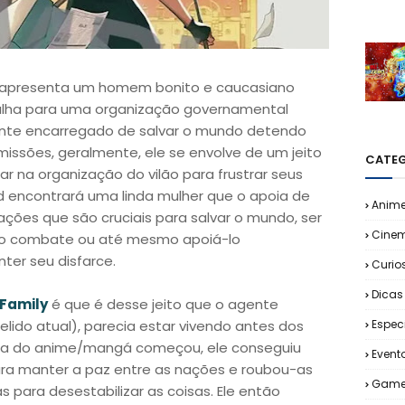
 apresenta um homem bonito e caucasiano
balha para uma organização governamental
ente encarregado de salvar o mundo detendo
s missões, geralmente, ele se envolve de um jeito
CATEG
rar na organização do vilão para frustrar seus
d encontrará uma linda mulher que o apoia de
Anim
ações que são cruciais para salvar o mundo, ser
Cine
 no combate ou até mesmo apoiá-lo
er seu disfarce.
Curio
Dicas
 Family
é que é desse jeito que o agente
lido atual), parecia estar vivendo antes dos
Espec
ória do anime/mangá começou, ele conseguiu
Event
ara manter a paz entre as nações e roubou-as
Game
para desestabilizar as coisas. Ele então