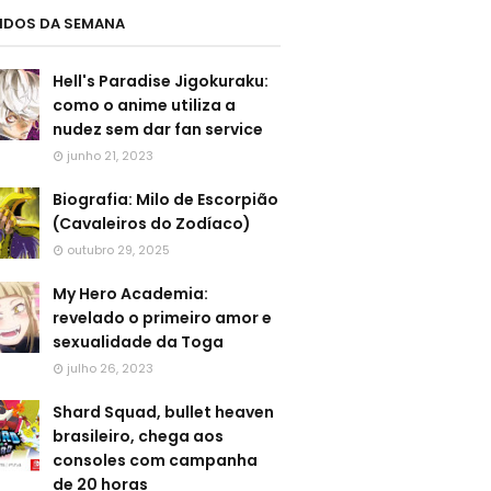
LIDOS DA SEMANA
Hell's Paradise Jigokuraku:
como o anime utiliza a
nudez sem dar fan service
junho 21, 2023
Biografia: Milo de Escorpião
(Cavaleiros do Zodíaco)
outubro 29, 2025
My Hero Academia:
revelado o primeiro amor e
sexualidade da Toga
julho 26, 2023
Shard Squad, bullet heaven
brasileiro, chega aos
consoles com campanha
de 20 horas