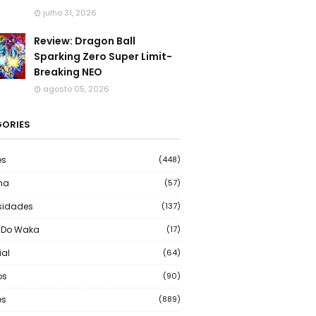
julho 31, 2026
Review: Dragon Ball
Sparking Zero Super Limit-
Breaking NEO
agosto 05, 2026
ORIES
es
(448)
ma
(57)
sidades
(137)
 Do Waka
(17)
ial
(64)
os
(90)
s
(889)