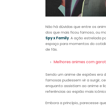
Não há dúvidas que entre os ani
dos que mais ficou famoso, ou mo
Spy x Family
. A ação estrelada p
espaço para momentos do cotidian
de fãs.
Melhores animes com garot
Sendo um anime de espiões era d
famosas pudessem vir a surgir, c
enquanto assistiam ao anime e 
referências ao espião mais icôni
Embora a princípio, parecesse q