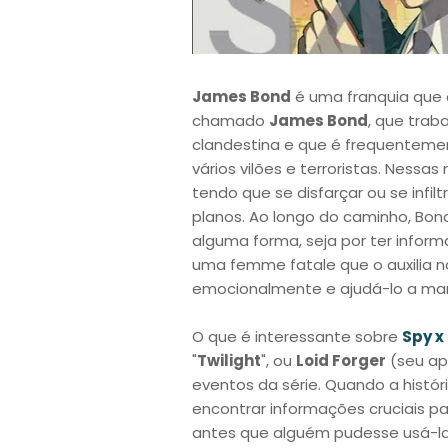
James Bond
é uma franquia que
chamado
James Bond
, que tra
clandestina e que é frequentem
vários vilões e terroristas. Nessa
tendo que se disfarçar ou se infilt
planos. Ao longo do caminho, Bon
alguma forma, seja por ter inform
uma femme fatale que o auxilia
emocionalmente e ajudá-lo a mant
O que é interessante sobre
Spy x
"
Twilight
", ou
Loid Forger
(seu ape
eventos da série. Quando a hist
encontrar informações cruciais p
antes que alguém pudesse usá-las 