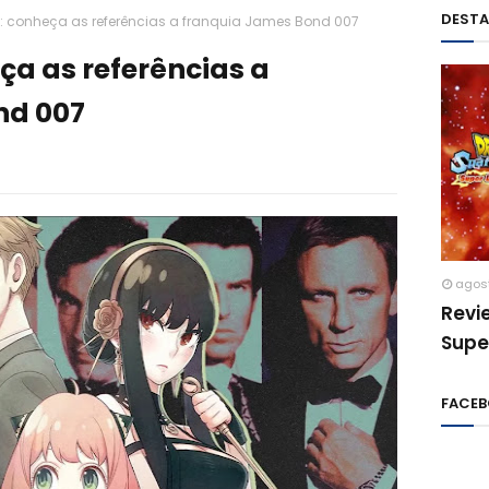
DEST
y: conheça as referências a franquia James Bond 007
ça as referências a
nd 007
agos
Revi
Supe
FACE