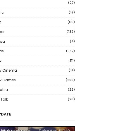
(27)
ic
(19)
o
(65)
as
(132)
wa
(4)
ias
(987)
w
(111)
w Cinema
(14)
ew Games
(299)
atsu
(22)
Talk
(23)
PDATE