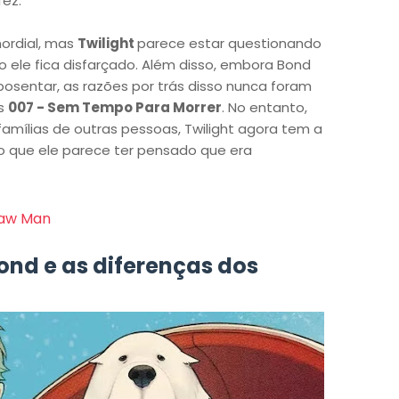
fez.
mordial, mas
Twilight
parece estar questionando
 ele fica disfarçado. Além disso, embora Bond
sentar, as razões por trás disso nunca foram
os
007 - Sem Tempo Para Morrer
. No entanto,
famílias de outras pessoas, Twilight agora tem a
 o que ele parece ter pensado que era
saw Man
nd e as diferenças dos