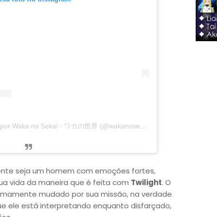
Uma publicação compartilhada por Waka no Sekai - ワカの世界 (@wakanosekai)
ente seja um homem com emoções fortes,
ua vida da maneira que é feita com
Twilight
. O
timamente mudado por sua missão, na verdade
e ele está interpretando enquanto disfarçado,