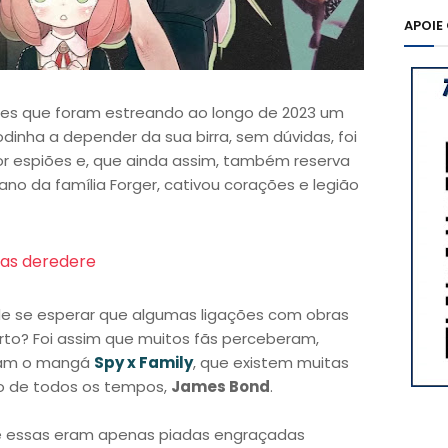
APOIE
mes que foram estreando ao longo de 2023 um
dinha a depender da sua birra, sem dúvidas, foi
or espiões e, que ainda assim, também reserva
o da família Forger, cativou corações e legião
as deredere
e se esperar que algumas ligações com obras
erto? Foi assim que muitos fãs perceberam,
liam o mangá
Spy x Family
, que existem muitas
co de todos os tempos,
James Bond
.
ue essas eram apenas piadas engraçadas